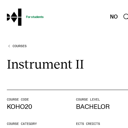
hjem
NO
For students
COURSES
PROGRAMMES AND COURSES
Exams, Reports and Transcripts
Instru­ment II
Programme Descriptions
Semester Dates
Special Needs and Absence
Timetables and Course Schedules
COURSE CODE
COURSE LEVEL
KOHO20
BACHELOR
Elective courses
Policies and Regulations
COURSE CATEGORY
ECTS CREDITS