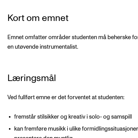
Newly Admitted Students
Kort om emnet
Semester Registration
Emnet omfatter områder studenten må beherske for 
STUDENT LIFE
en utøvende instrumentalist.
Learning Resources
The Student Commitee (SUT)
Want to Study Abroad?
Læringsmål
Report Unwanted Conduct
Counselling and Physiotherapy
Ved fullført emne er det forventet at studenten:
fremstår stilsikker og kreativ i solo- og samspill
NEWS
kan fremføre musikk i ulike formidlingssituasjone
Student News