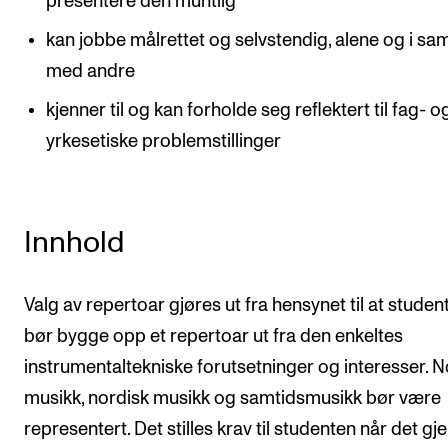
presentere den muntlig
Events
kan jobbe målrettet og selvstendig, alene og i sam
med andre
CONTACTS
kjenner til og kan forholde seg reflektert til fag- o
The Library
yrkesetiske problemstillinger
Contacts and Advisors
Organisation
The Student Committee (SUT)
Innhold
Valg av repertoar gjøres ut fra hensynet til at studen
bør bygge opp et repertoar ut fra den enkeltes
instrumentaltekniske forutsetninger og interesser. 
musikk, nordisk musikk og samtidsmusikk bør være
representert. Det stilles krav til studenten når det gj