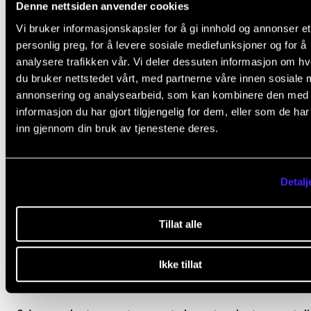
Denne nettsiden anvender cookies
under beskrivelsen av det enkelte studieprogram.
Vi bruker informasjonskapsler for å gi innhold og annonser et
personlig preg, for å levere sosiale mediefunksjoner og for å
Studenten meldes automatisk opp til undervisning 
analysere trafikken vår. Vi deler dessuten informasjon om h
vurdering i emnet, i henhold til den progresjon som 
du bruker nettstedet vårt, med partnerne våre innen sosiale 
fastsatt i utdanningsplanen.
annonsering og analysearbeid, som kan kombinere den med
informasjon du har gjort tilgjengelig for dem, eller som de ha
inn gjennom din bruk av tjenestene deres.
Arbeidskrav
Detalj
1. Obligatorisk deltagelse på forum og interpretasjo
Tillat alle
det forventes aktiv deltakelse
Ikke tillat
Protokoll føres av koordinator/faglærer.