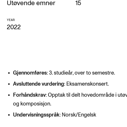
Utøvende emner
15
CONCERTS AND EVENTS
YEAR
Planning and Carry out Concerts and Events
2022
Posters, Programmes and promoting
Public concerts
Internal concerts and other events
Borrow Equipment
Gjennomføres
: 3. studieår, over to semestre.
RESOURCES
Avsluttende vurdering
: Eksamenskonsert.
Canvas
Forhåndskrav
: Opptak til delt hovedområde i utø
IT Services
og komposisjon.
Rooms and Buildings, concert halls and studioes
Undervisningsspråk
: Norsk/Engelsk
International Students