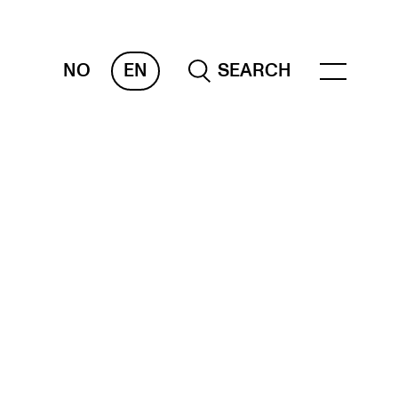
NO
EN
SEARCH
ESOURCES
nvas
 Services
oms and Buildings, concert halls and
udioes
ternational Students
wly Admitted Students