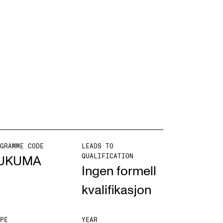
mester Registration
ONTACTS
e Library
ntacts and Advisors
ganisation
GRAMME CODE
LEADS TO
QUALIFICATION
e Student Committee (SUT)
UKUMA
Ingen formell
kvalifikasjon
PE
YEAR