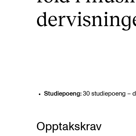
Elective courses
der­vis­nin­
Policies and Regulations
STUDENT LIFE
Learning Resources
The Student Commitee (SUT)
Want to Study Abroad?
Studiepoeng:
30 studiepoeng – de
Report Unwanted Conduct
Counselling and Physiotherapy
Opptakskrav