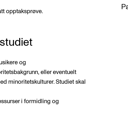
Pa
tt opptaksprøve.
studiet
usikere og
itetsbakgrunn, eller eventuelt
d minoritetskulturer. Studiet skal
essurser i formidling og