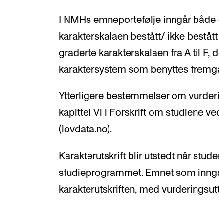
I NMHs emneportefølje inngår både
karakterskalaen bestått/ ikke bestå
graderte karakterskalaen fra A til F, d
karaktersystem som benyttes fremgå
Ytterligere bestemmelser om vurderi
kapittel Vi i
Forskrift om studiene v
(lovdata.no).
Karakterutskrift blir utstedt når stude
studieprogrammet. Emnet som inngå
karakterutskriften, med vurderingsut