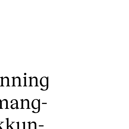
CONCERTS AND EVENTS
R
n­ning
Planning and Carry out Concerts and
Ca
Events
IT
Posters, Programmes and promoting
 mang­
Ro
Public concerts
st
Internal concerts and other events
In
ikkun­
Borrow Equipment
Ne