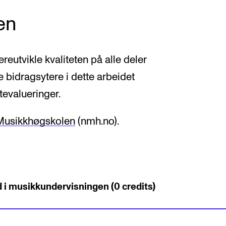
en
reutvikle kvaliteten på alle deler
e bidragsytere i dette arbeidet
tevalueringer.
 Musikkhøgskolen
(nmh.no).
 i musikkundervisningen (0 credits)