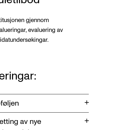
dietilbod
stitusjonen gjennom
lueringar, evaluering av
didatundersøkingar.
eringar:
føljen
etting av nye