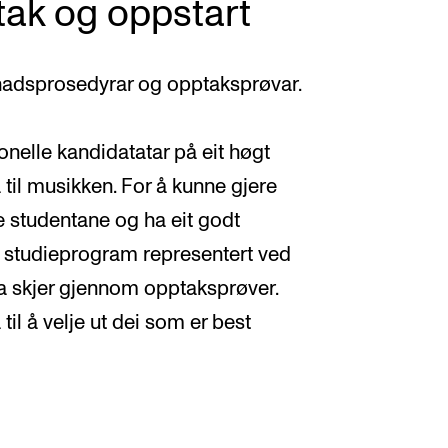
ptak og oppstart
nadsprosedyrar og opptaksprøvar.
elle kandidatatar på eit høgt
 til musikken. For å kunne gjere
e studentane og ha eit godt
g studieprogram representert ved
dia skjer gjennom opptaksprøver.
il å velje ut dei som er best