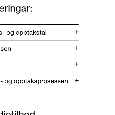
eringar:
s- og opptakstal
ssen
s- og opptaksprosessen