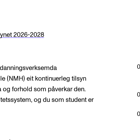
synet 2026-2028
AKTUELT
K
Arrangementer
Ko
 utdanningsverksemda
Nyheter for studenter
St
 (NMH) eit kontinuerleg tilsyn
Etter noter nyhetsbrev
Bib
 og forhold som påverkar den.
Or
itetssystem, og du som student er
Hv