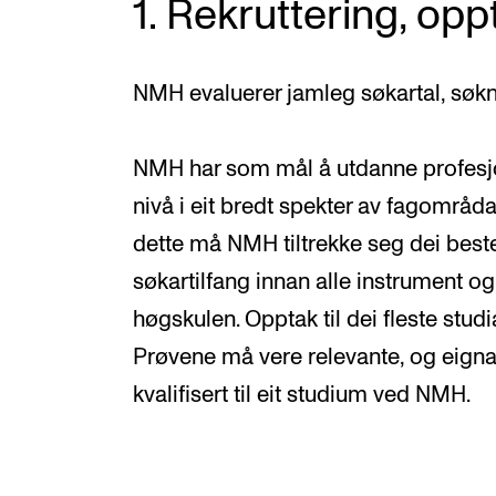
1. Rekruttering, op
NMH evaluerer jamleg søkartal, søk
NMH har som mål å utdanne profesjon
nivå i eit bredt spekter av fagområda
dette må NMH tiltrekke seg dei best
søkartilfang innan alle instrument o
høgskulen. Opptak til dei fleste stu
Prøvene må vere relevante, og eigna t
kvalifisert til eit studium ved NMH.