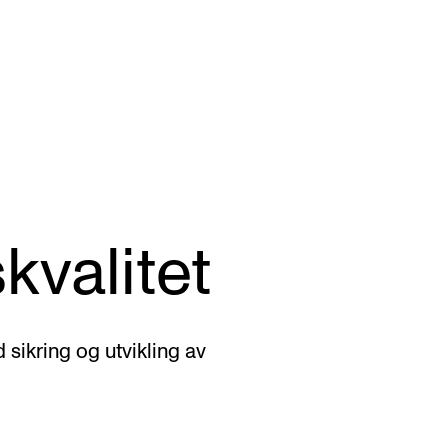
KONSERTER
P
kvalitet
Gjennomføre konserter og arrangementer
Ca
Plakat, program og markedsføring
IT 
Offentlige konserter
Si
sikring og utvikling av
Interne konserter og arrangementer
Ro
Låne utstyr
Se