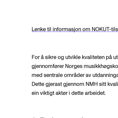
Valgemner
Lover og regler
Lenke til informasjon om NOKUT-til
STUDENTLIV
Læringsressurser
For å sikre og utvikle kvaliteten på
Si ifra!
gjennomfører Norges musikkhøgskole
Betalte spilleoppdrag
med sentrale områder av utdanninga
Utveksling og reiser
Dette gjerast gjennom NMH sitt kval
ein viktigt aktør i dette arbeidet.
Velferd og helse
Mangfold og likestilling