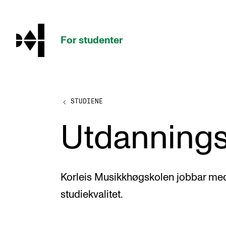
hjem
For studenter
STUDIENE
STUDIENE
Utdannings
Eksamen, arbeidskrav og vitnemål
Studieplaner og emner
Studiekalender
Korleis Musikkhøgskolen jobbar med 
Tilrettelegging og fritak
studiekvalitet.
Timeplaner og undervisning