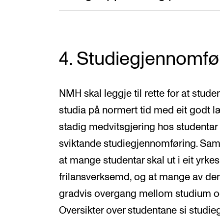
4. Studiegjennomfø
NMH skal leggje til rette for at stu
studia på normert tid med eit godt læ
stadig medvitsgjering hos studentar
sviktande studiegjennomføring. Sam
at mange studentar skal ut i eit yrke
frilansverksemd, og at mange av den 
gradvis overgang mellom studium og 
Oversikter over studentane si studi