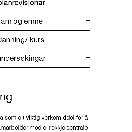
planrevisjonar
gram og emne
tdanning/ kurs
sundersøkingar
ing
a som eit viktig verkemiddel for å
amarbeider med ei rekkje sentrale