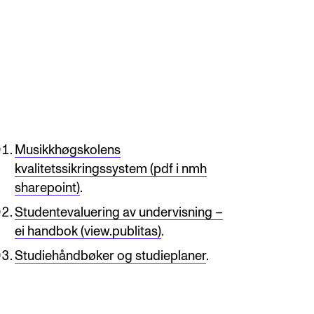
ONTAKTER
ntaktpunkt
Musikkhøgskolens
udentutvalet SUT
kvalitetssikringssystem (pdf i nmh
sharepoint)
.
lioteket
Studentevaluering av undervisning –
ganisasjon
ei handbok (view.publitas)
.
em gjør hva i administrasjonen?
Studiehåndbøker og studieplaner
.