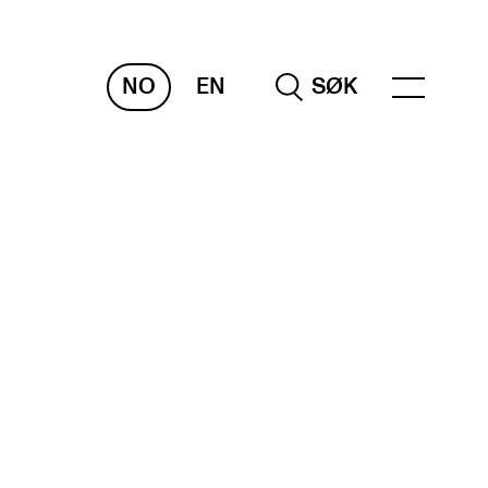
NO
EN
SØK
RAKTISK
nvas
og digitale tjenester
belius – Notation Software
m, bygg, saler og studio
mesterregistrering