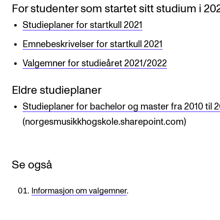
Nyheter for studenter
For studenter som startet sitt studium i 20
Etter noter nyhetsbrev
Studieplaner for startkull 2021
Emnebeskrivelser for startkull 2021
KONTAKTER
Valgemner for studieåret 2021/2022
Kontaktpunkt
Eldre studieplaner
Studentutvalet SUT
Studieplaner for bachelor og master fra 2010 til 
Biblioteket
(norgesmusikkhogskole.sharepoint.com)
Organisasjon
Hvem gjør hva i administrasjonen?
Se også
Informasjon om valgemner
.