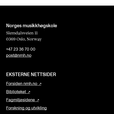
d
b
l
a
Norges musikk­høgskole
n
Slemdalsveien 11
0369 Oslo, Norway
k
+47 23 36 70 00
post@nmh.no
EKSTERNE NETTSIDER
Forsiden nmh.no
Biblioteket
Fagmiljøsidene
Forskning og utvikling