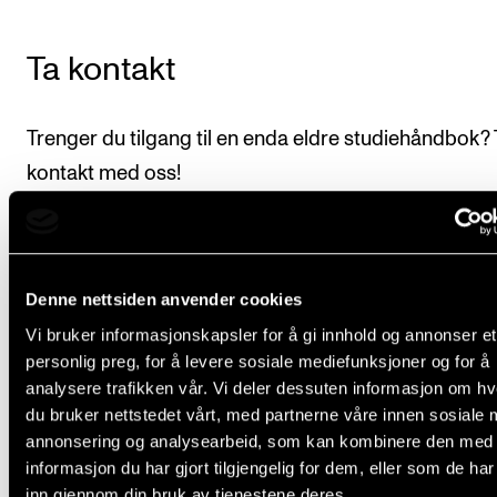
Ta kontakt
Trenger du tilgang til en enda eldre studiehåndbok? 
kontakt med oss!
Nina Lind
,
Seniorrådgiver
Denne nettsiden anvender cookies
Vi bruker informasjonskapsler for å gi innhold og annonser et
personlig preg, for å levere sosiale mediefunksjoner og for å
analysere trafikken vår. Vi deler dessuten informasjon om h
du bruker nettstedet vårt, med partnerne våre innen sosiale 
annonsering og analysearbeid, som kan kombinere den med
informasjon du har gjort tilgjengelig for dem, eller som de ha
Fant du det du lette etter?
inn gjennom din bruk av tjenestene deres.