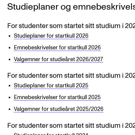
Studieplaner og emnebeskrivel
KONSERTER
Gjennomføre konserter og arrangementer
For studenter som startet sitt studium i 20
Plakat, program og markedsføring
Studieplaner for startkull 2026
Offentlige konserter
Emnebeskrivelser for startkull 2026
Interne konserter og arrangementer
Valgemner for studieåret 2026/2027
Låne utstyr
For studenter som startet sitt studium i 20
Studieplaner for startkull 2025
PRAKTISK
Emnebeskrivelser for startkull 2025
Canvas
Valgemner for studieåret 2025/2026
IT og digitale tjenester
Sibelius – Notation Software
For studenter som startet sitt studium i 20
Rom, bygg, saler og studio