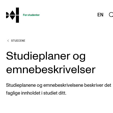
hjem
EN
For studenter
STUDIENE
STUDIENE
Eksamen, arbeidskrav og vitnemål
Studieplaner og
Studieplaner og emner
emnebeskrivelser
Studiekalender
Tilrettelegging og fritak
Studieplanene og emnebeskrivelsene beskriver det
Timeplaner og undervisning
faglige innholdet i studiet ditt.
Valgemner
Lover og regler