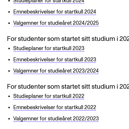
Studieplaner for startkull 2024
Semesterregistrering
Emnebeskrivelser for startkull 2024
Valgemner for studieåret 2024/2025
STUDENTLIV
For studenter som startet sitt studium i 20
Læringsressurser
Studieplaner for startkull 2023
Si ifra!
Betalte spilleoppdrag
Emnebeskrivelser for startkull 2023
Utveksling og reiser
Valgemner for studieåret 2023/2024
Velferd og helse
For studenter som startet sitt studium i 20
Mangfold og likestilling
Studieplaner for startkull 2022
Emnebeskrivelser for startkull 2022
AKTUELT
Valgemner for studieåret 2022/2023
Arrangementer