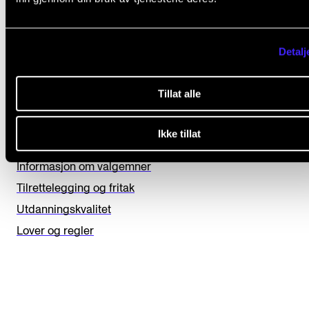
L
Ja
Nei
Detalj
e
a
STUDIENE
Tillat alle
v
e
Eksamen, arbeidskrav og vitnemål
Ikke tillat
t
Timeplaner og undervisning
h
Informasjon om valgemner
i
Tilrettelegging og fritak
s
Utdanningskvalitet
f
Lover og regler
i
e
l