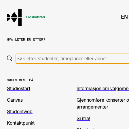
hjem
EN
For studenter
HVA LETER DU ETTER?
STUDIENE
Eksamen, arbeidskrav og vitnemål
Studieplaner og emner
Studiekalender
SØKES MEST PÅ
Studiestart
Informasjon om valgemn
Tilrettelegging og fritak
Timeplaner og undervisning
Canvas
Gjennomføre konserter 
arrangementer
Valgemner
Studentweb
Si ifra!
Lover og regler
Kontaktpunkt