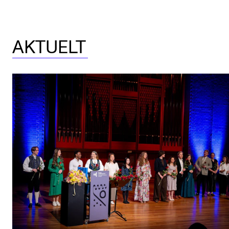
Nyheter for studenter
Etter noter nyhetsbrev
AKTUELT
KONTAKTER
Kontaktpunkt
Studentutvalet SUT
Biblioteket
Organisasjon
Hvem gjør hva i administrasjonen?