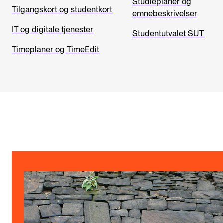
Studieplaner og
Tilgangskort og studentkort
emnebeskrivelser
KONSERTER
IT og digitale tjenester
Studentutvalet SUT
Gjennomføre konserter og arrangementer
Timeplaner og TimeEdit
Plakat, program og markedsføring
Offentlige konserter
Interne konserter og arrangementer
Låne utstyr
PRAKTISK
Canvas
IT og digitale tjenester
Sibelius – Notation Software
Rom, bygg, saler og studio