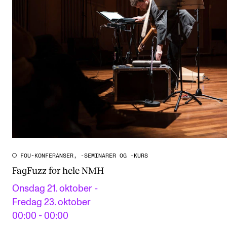
FOU-KONFERANSER, -SEMINARER OG -KURS
FagFuzz for hele NMH
Onsdag 21. oktober -
Fredag 23. oktober
00:00 - 00:00