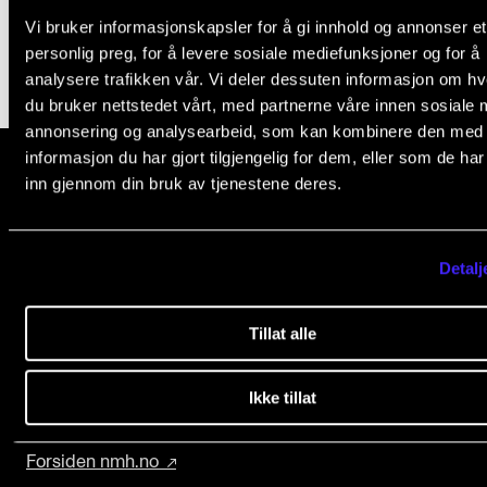
Nyheter for studenter
Vi bruker informasjonskapsler for å gi innhold og annonser et
Etter noter nyhetsbrev
personlig preg, for å levere sosiale mediefunksjoner og for å
analysere trafikken vår. Vi deler dessuten informasjon om h
du bruker nettstedet vårt, med partnerne våre innen sosiale 
KONTAKTER
annonsering og analysearbeid, som kan kombinere den med
informasjon du har gjort tilgjengelig for dem, eller som de ha
Kontaktpunkt
inn gjennom din bruk av tjenestene deres.
Studentutvalet SUT
Norges musikk­høgskole
Biblioteket
Slemdalsveien 11
Detalj
0369 Oslo, Norway
Organisasjon
+47 23 36 70 00
Hvem gjør hva i administrasjonen?
Tillat alle
post@nmh.no
Ikke tillat
EKSTERNE NETTSIDER
Forsiden nmh.no