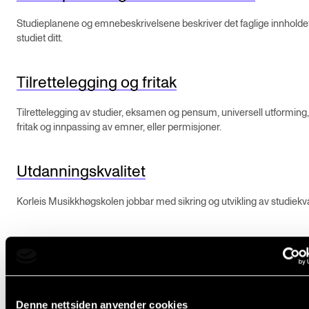
Semesterregistrering
Studieplanene og emnebeskrivelsene beskriver det faglige innholdet
studiet ditt.
STUDENTLIV
Tilrettelegging og fritak
Læringsressurser
Tilrettelegging av studier, eksamen og pensum, universell utforming
Si ifra!
fritak og innpassing av emner, eller permisjoner.
Betalte spilleoppdrag
Utveksling og reiser
Utdanningskvalitet
Velferd og helse
Korleis Musikkhøgskolen jobbar med sikring og utvikling av studiekval
Mangfold og likestilling
Lover og regler
AKTUELT
Her finner du viktige lover, forskrifter og handlingsplaner som gjelder
Arrangementer
og dine studier ved Norges musikkhøgskole.
Denne nettsiden anvender cookies