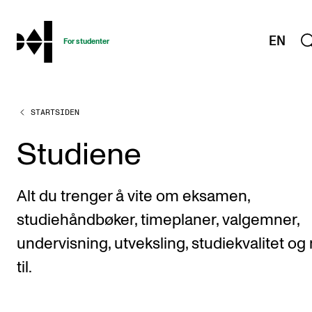
hjem
EN
For studenter
STARTSIDEN
STUDIENE
Eksamen, arbeidskrav og vitnemål
Studiene
Studieplaner og emner
Studiekalender
Alt du trenger å vite om eksamen,
Tilrettelegging og fritak
studiehåndbøker, timeplaner, valgemner,
Timeplaner og undervisning
undervisning, utveksling, studiekvalitet og
til.
Valgemner
Lover og regler