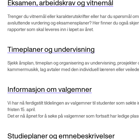
Eksamen, arbeidskrav og vitnemål
KONSERTER
Trenger du vitnemål eller karakterutskrifter eller har du spørsmål om
avsluttende vurdering og eksamensplaner? Her finner du også skj
Gjennomføre konserter og arrangementer
rapporter som skal leveres inn i løpet av året.
Plakat, program og markedsføring
Offentlige konserter
Timeplaner og undervisning
Interne konserter og arrangementer
Sjekk årsplan, timeplan og organisering av undervisning, prosjekter 
Låne utstyr
kammermusikk, lag avtaler med den individuell læreren eller veilede
Informasjon om valgemner
PRAKTISK
Canvas
Vi har nå ferdigstilt tildelingen av valgemner til studenter som søkte 
fristen 15. april.
IT og digitale tjenester
Det er nå åpnet for å søke på valgemner som fortsatt har ledige plas
Sibelius – Notation Software
Studieplaner og emnebeskrivelser
Rom, bygg, saler og studio