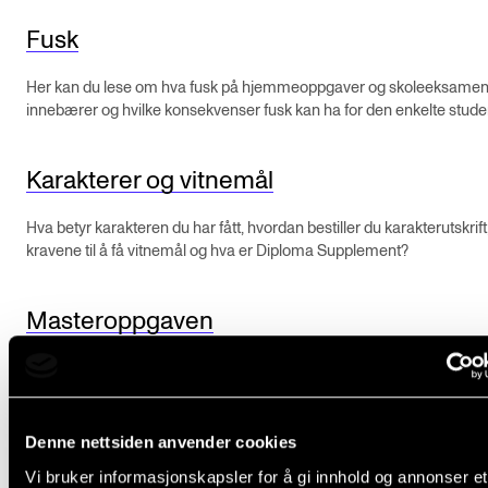
Semesterregistrering
Fusk
Her kan du lese om hva fusk på hjemmeoppgaver og skoleeksame
STUDENTLIV
innebærer og hvilke konsekvenser fusk kan ha for den enkelte stude
Læringsressurser
Karakterer og vitnemål
Si ifra!
Betalte spilleoppdrag
Hva betyr karakteren du har fått, hvordan bestiller du karakterutskrift
kravene til å få vitnemål og hva er Diploma Supplement?
Utveksling og reiser
Velferd og helse
Masteroppgaven
Mangfold og likestilling
Her finner du informasjon om layout, innlevering og publisering av skr
masteroppgave – i tillegg til retningslinjer for prosjektbeskrivelsen.
AKTUELT
Denne nettsiden anvender cookies
Arrangementer
Vi bruker informasjonskapsler for å gi innhold og annonser et