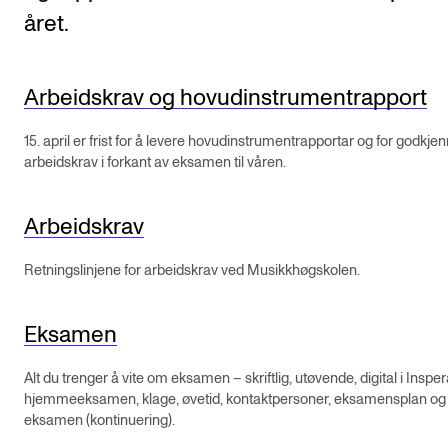
året.
KONSERTER
Gjennomføre konserter og arrangementer
Arbeidskrav og hovudinstrumentrapport
Plakat, program og markedsføring
15. april er frist for å levere hovudinstrumentrapportar og for godkje
Offentlige konserter
arbeidskrav i forkant av eksamen til våren.
Interne konserter og arrangementer
Låne utstyr
Arbeidskrav
Retningslinjene for arbeidskrav ved Musikkhøgskolen.
PRAKTISK
Canvas
Eksamen
IT og digitale tjenester
Alt du trenger å vite om eksamen – skriftlig, utøvende, digital i Insper
hjemmeeksamen, klage, øvetid, kontaktpersoner, eksamensplan og
Sibelius – Notation Software
eksamen (kontinuering).
Rom, bygg, saler og studio