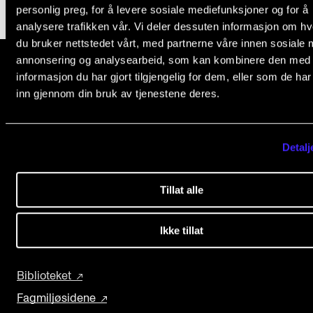
Nyheter for studenter
personlig preg, for å levere sosiale mediefunksjoner og for å
analysere trafikken vår. Vi deler dessuten informasjon om h
Etter noter nyhetsbrev
du bruker nettstedet vårt, med partnerne våre innen sosiale 
annonsering og analysearbeid, som kan kombinere den med
informasjon du har gjort tilgjengelig for dem, eller som de ha
KONTAKTER
inn gjennom din bruk av tjenestene deres.
Norges musikk­høgskole
Kontaktpunkt
Slemdalsveien 11
0369 Oslo, Norway
Studentutvalet SUT
Detalj
Biblioteket
+47 23 36 70 00
post@nmh.no
Organisasjon
Tillat alle
Hvem gjør hva i administrasjonen?
EKSTERNE NETTSIDER
Ikke tillat
Forsiden nmh.no
Biblioteket
Fagmiljøsidene