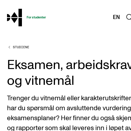
hjem
EN
For studenter
STUDIENE
STUDIENE
Eksamen, arbeidskrav og vitnemål
Eksamen, arbeidskra
Studieplaner og emner
og vitnemål
Studiekalender
Tilrettelegging og fritak
Trenger du vitnemål eller karakterutskrifter
Timeplaner og undervisning
har du spørsmål om avsluttende vurdering
Valgemner
eksamensplaner? Her finner du også skje
Lover og regler
og rapporter som skal leveres inn i løpet a