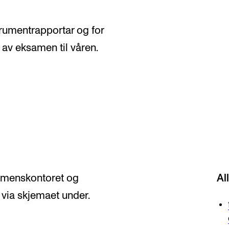
nstrumentrapportar og for
 av eksamen til våren.
AKTUELT
K
Arrangementer
Ko
Nyheter for studenter
St
Etter noter nyhetsbrev
Bib
Or
samenskontoret og
Al
Hv
 via skjemaet under.