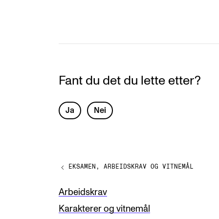
Fant du det du lette etter?
L
Ja
Nei
e
a
v
EKSAMEN, ARBEIDSKRAV OG VITNEMÅL
e
t
Arbeidskrav
h
Karakterer og vitnemål