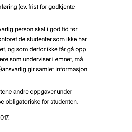
føring (ev. frist for godkjente
rlig person skal i god tid før
toret de studenter som ikke har
et, og som derfor ikke får gå opp
ærere som underviser i emnet, må
e)ansvarlig gir samlet informasjon
udentene andre oppgaver under
se obligatoriske for studenten.
017.