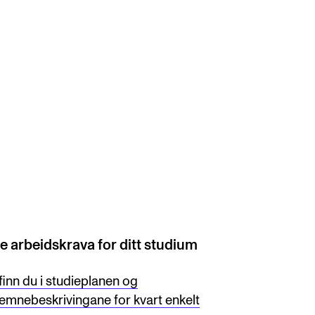
ONTAKTER
ntaktpunkt
udentutvalet SUT
lioteket
ganisasjon
le arbeidskrava for ditt studium
em gjør hva i administrasjonen?
finn du i studieplanen og
emnebeskrivingane for kvart enkelt