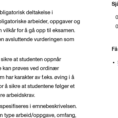
Sj
bligatorisk deltakelse i
obligatoriske arbeider, oppgaver og
 vilkår for å gå opp til eksamen.
den avsluttende vurderingen som
Få
sikre at studenten oppnår
e kan prøves ved ordinær
har karakter av f.eks. øving i å
or å sikre at studentene følger et
ære arbeidskrav.
 spesifiseres i emnebeskrivelsen.
om type arbeid/oppgave, omfang,