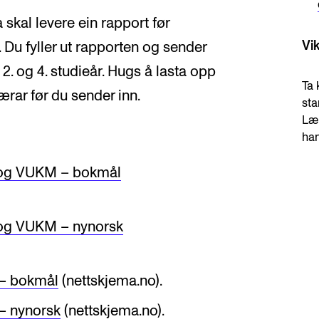
skal levere ein rapport før
Vik
 Du fyller ut rapporten og sender
e 2. og 4. studieår. Hugs å lasta opp
Ta 
ærar før du sender inn.
sta
Lær
han
og VUKM – bokmål
g VUKM – nynorsk
 – bokmål
(nettskjema.no).
– nynorsk
(nettskjema.no).