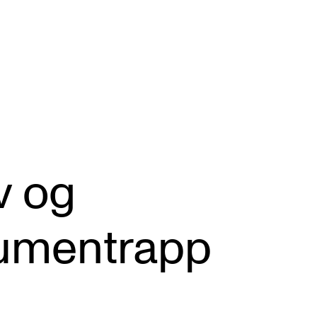
KONSERTER
P
v og
Gjennomføre konserter og arrangementer
Ca
Plakat, program og markedsføring
IT 
rumentrapp
Offentlige konserter
Si
Interne konserter og arrangementer
Ro
Låne utstyr
Se