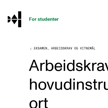
hjem
For studenter
EKSAMEN, ARBEIDSKRAV OG VITNEMÅL
STUDIENE
Arbeidskra
Eksamen, arbeidskrav og vitnemål
Studieplaner og emner
hovudinst
Studiekalender
Tilrettelegging og fritak
ort
Timeplaner og undervisning