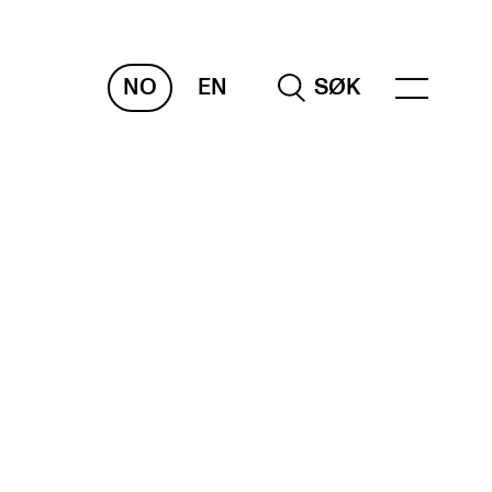
NO
EN
SØK
RAKTISK
nvas
og digitale tjenester
belius – Notation Software
m, bygg, saler og studio
mesterregistrering