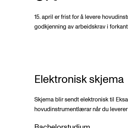
Valgemner
Lover og regler
15. april er frist for å levere hovudi
godkjenning av arbeidskrav i forkant
STUDENTLIV
Læringsressurser
Si ifra!
Elektronisk skjema
Betalte spilleoppdrag
Utveksling og reiser
Skjema blir sendt elektronisk til Ek
Velferd og helse
hovudinstrumentlærar når du leverer
Mangfold og likestilling
Bachelorstudium