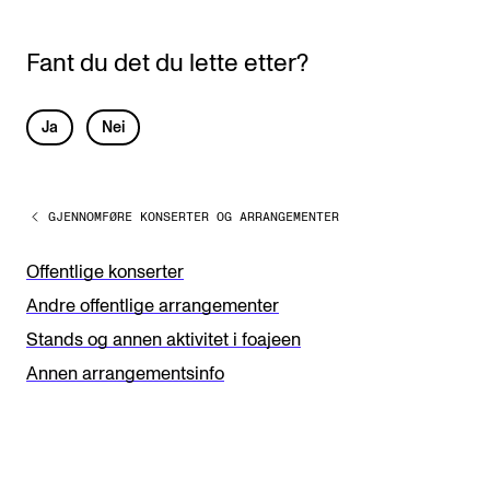
Fant du det du lette etter?
L
Ja
Nei
e
a
GJENNOMFØRE KONSERTER OG ARRANGEMENTER
v
e
Offentlige konserter
t
Andre offentlige arrangementer
h
Stands og annen aktivitet i foajeen
i
Annen arrangementsinfo
s
f
i