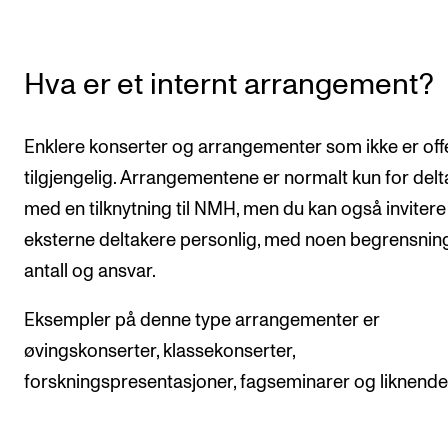
KONSERTER
Hva er et internt arrangement?
Gjennomføre konserter og arrangementer
Plakat, program og markedsføring
Enklere konserter og arrangementer som ikke er offe
Offentlige konserter
tilgjengelig. Arrangementene er normalt kun for del
Interne konserter og arrangementer
med en tilknytning til NMH, men du kan også invitere
Låne utstyr
eksterne deltakere personlig, med noen begrensning
antall og ansvar.
PRAKTISK
Eksempler på denne type arrangementer er
Canvas
øvingskonserter, klassekonserter,
IT og digitale tjenester
forskningspresentasjoner, fagseminarer og liknende
Sibelius – Notation Software
Rom, bygg, saler og studio