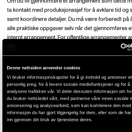
Om du vil gjennomføre et arrangement som dette m
ta kontakt med produksjonssjef for å avklare tid og s
samt koordinere detaljer. Du må være forberedt på å
alle praktiske oppgaver selv når det gjennomføres e
internt arrangement. For offentlige arrangementer a
samme type, se egen side for offentlige konserter- 
arrangementer.
Denne nettsiden anvender cookies
Et arrangement med en midre, personlig invitert gr
Vi bruker informasjonskapsler for å gi innhold og annonser et
personer ser vi på som et møte, dette er noe du bar
personlig preg, for å levere sosiale mediefunksjoner og for å
booke og gjennomføre uten videre involvering ved å
analysere trafikken vår. Vi deler dessuten informasjon om h
booke rom som normalt. Se egen side om rombook
du bruker nettstedet vårt, med partnerne våre innen sosiale 
annonsering og analysearbeid, som kan kombinere den med
generelt.
informasjon du har gjort tilgjengelig for dem, eller som de ha
inn gjennom din bruk av tjenestene deres.