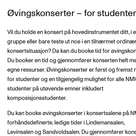
Semesterregistrering
Øvingskonserter – for studente
STUDENTLIV
Vil du holde en konsert på hovedinstrumentet ditt, i 
Læringsressurser
gruppe eller bare teste ut noe i en tilnærmet ordinæ
konsertsituasjon? Da kan du booke tid for øvingskon
Si ifra!
Du booker en tid og gjennomfører konserten helt m
Betalte spilleoppdrag
egne ressurser. Øvingskonserter er først og fremst
Utveksling og reiser
for studenter og en tilgjengelig mulighet for alle NM
Velferd og helse
studenter på utøvende emner inkludert
Mangfold og likestilling
komposisjonsstudenter.
Du kan booke øvingskonserter i konsertsalene på 
AKTUELT
forhåndsdefinerte, ledige tider i Lindemansalen,
Arrangementer
Levinsalen og Sandvoldsalen. Du gjennomfører kon