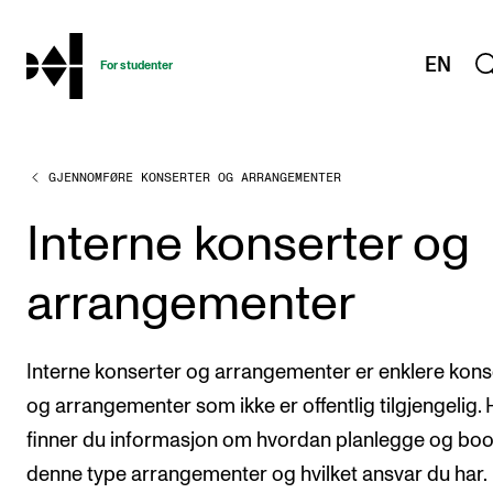
hjem
EN
For studenter
GJENNOMFØRE KONSERTER OG ARRANGEMENTER
STUDIENE
Eksamen, arbeidskrav og vitnemål
Interne konserter og
Studieplaner og emner
arrangementer
Studiekalender
Tilrettelegging og fritak
Interne konserter og arrangementer er enklere kons
Timeplaner og undervisning
og arrangementer som ikke er offentlig tilgjengelig. 
Valgemner
finner du informasjon om hvordan planlegge og bo
Lover og regler
denne type arrangementer og hvilket ansvar du har.