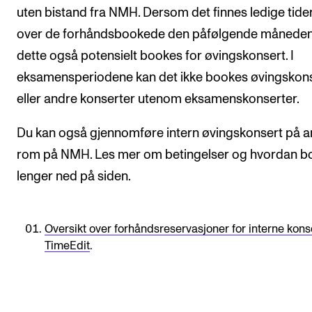
Nyheter for studenter
uten bistand fra NMH. Dersom det finnes ledige tider
Etter noter nyhetsbrev
over de forhåndsbookede den påfølgende måneden
dette også potensielt bookes for øvingskonsert. I
eksamensperiodene kan det ikke bookes øvingskon
KONTAKTER
eller andre konserter utenom eksamenskonserter.
Kontaktpunkt
Studentutvalet SUT
Du kan også gjennomføre intern øvingskonsert på 
rom på NMH. Les mer om betingelser og hvordan b
Biblioteket
lenger ned på siden.
Organisasjon
Hvem gjør hva i administrasjonen?
Oversikt over forhåndsreservasjoner for interne konse
TimeEdit
.