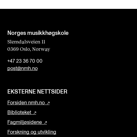
e
l
d
b
Norges musikk­høgskole
l
Slemdalsveien 11
0369 Oslo, Norway
a
n
+47 23 36 70 00
k
post@nmh.no
EKSTERNE NETTSIDER
Forsiden nmh.no
Biblioteket
Fagmiljøsidene
Forskning og utvikling