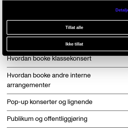
Regler og retningslinjer for inte
Detalj
konserter og arrangementer
Tillat alle
Hvordan booke øvingskonsert
Ikke tillat
Hvordan booke klassekonsert
Hvordan booke andre interne
arrangementer
Pop-up konserter og lignende
Publikum og offentliggjøring