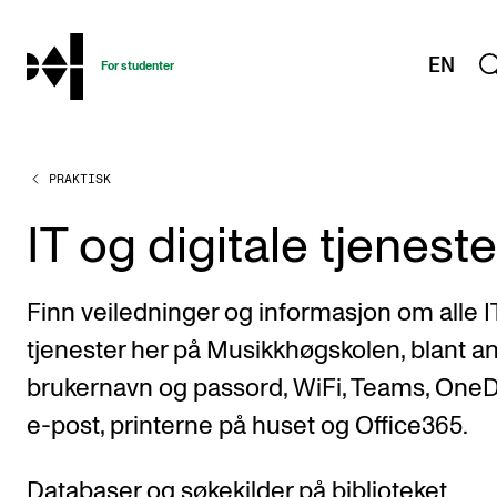
hjem
EN
For studenter
PRAKTISK
STUDIENE
Eksamen, arbeidskrav og vitnemål
IT og digitale tjeneste
Studieplaner og emner
Studiekalender
Finn veiledninger og informasjon om alle I
Tilrettelegging og fritak
tjenester her på Musikkhøgskolen, blant a
Timeplaner og undervisning
brukernavn og passord, WiFi, Teams, OneD
e-post, printerne på huset og Office365.
Valgemner
Lover og regler
Databaser og søkekilder på biblioteket