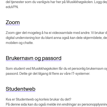
Nyheter for studenter
del tjenester som du vanligvis har her på Musikkhøgskolen. Logg de
eduVPN.
Etter noter nyhetsbrev
Zoom
KONTAKTER
Zoom gjer det mogeleg å ha ei videosamtale med andre. Vi brukar det
Kontaktpunkt
digital undervisning kor du blant anna også kan dele skjermbilete, del
mobilen og chatte.
Studentutvalet SUT
Biblioteket
Brukernavn og passord
Organisasjon
Som student ved Musikkhøgskolen får du et personlig brukernavn o
Hvem gjør hva i administrasjonen?
passord. Dette gir det tilgang til flere av våre IT-systemer.
Studentweb
Kva er Studentweb og korleis brukar du det?
På denne sida kan du også melde inn endringar av personopplysnin