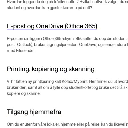
Hvordan logger du deg på trådløsnettet? Hvilket nettverk velger du 
Semesterregistrering
student og hvordan kan gjester komme på nett?
E-post og OneDrive (Office 365)
STUDENTLIV
Læringsressurser
E-posten din ligger i Office 365-skyen. Slik setter du opp din student
post i Outlook), bruker lagringstjenesten, OneDrive, og sender store f
Si ifra!
med Filesender.
Betalte spilleoppdrag
Printing, kopiering og skanning
Utveksling og reiser
Velferd og helse
Vi hr fått en ny printløsning kalt Kofax/Myprint. Her finner du ut hvor
bruker den, samt alt om å fylle opp studentkortet og bruke det til å skr
Mangfold og likestilling
kopiere og skanne.
AKTUELT
Tilgang hjemmefra
Arrangementer
Om du er utenfor våre lokaler, hjemme eller på reise, kan du likevel 