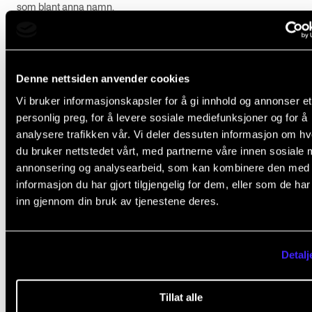
som blant anna namn.
Sibelius – Notation Software
Denne nettsiden anvender cookies
Sibelius er et program for å lage, redigere og skrive ut noter, eller d
som pdf-dokumenter.
Vi bruker informasjonskapsler for å gi innhold og annonser et
personlig preg, for å levere sosiale mediefunksjoner og for å
analysere trafikken vår. Vi deler dessuten informasjon om h
Retningslinjer for KI
du bruker nettstedet vårt, med partnerne våre innen sosiale 
annonsering og analysearbeid, som kan kombinere den med
Hvordan kan KI være til hjelp for deg som student? Her finner du
informasjon du har gjort tilgjengelig for dem, eller som de ha
informasjon om hvordan du kan bruke KI-verktøy som læringsstøtte,
inn gjennom din bruk av tjenestene deres.
arbeid med skriftlige oppgaver, hvordan du skal henvise til bruk og h
ikke egner seg til.
Detalj
MVTP
Som student ved NMH har du nå mulighet til å samarbeide med stu
Tillat alle
og lærere ved IN.TUNEs partnerinstitusjoner, uten å måtte reise. Me