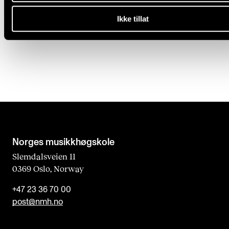
teknologi for lyd og video med svært lav forsinkelse kan dere spille
sammen, ha undervisning og utvikle prosjekter som om dere var i
Ikke tillat
rom!
Norges musikk­høgskole
Slemdalsveien 11
0369 Oslo, Norway
+47 23 36 70 00
post@nmh.no