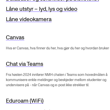
Låne utstyr – lyd, lys og video
KONSERTER
Låne videokamera
Gjennomføre konserter og arrangementer
Plakat, program og markedsføring
Offentlige konserter
Canvas
Interne konserter og arrangementer
Hva er Canvas, hva finner du her, hva gjør du her og hvordan bruker
Låne utstyr
Chat via Teams
PRAKTISK
Fra høsten 2024 innfører NMH chaten i Teams som hovedmåten å
kommunisere enkle meldinger og beskjeder mellom studenter og
Canvas
undervisere på - når Canvas og e-post ikke strekker til.
IT og digitale tjenester
Sibelius – Notation Software
Eduroam (WiFi)
Rom, bygg, saler og studio