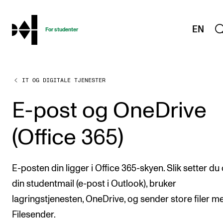
hjem
EN
For studenter
IT OG DIGITALE TJENESTER
STUDIENE
Eksamen, arbeidskrav og vitnemål
E-post og OneDrive
Studieplaner og emner
(Office 365)
Studiekalender
Tilrettelegging og fritak
E-posten din ligger i Office 365-skyen. Slik setter du
Timeplaner og undervisning
din studentmail (e-post i Outlook), bruker
Valgemner
lagringstjenesten, OneDrive, og sender store filer m
Lover og regler
Filesender.