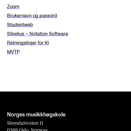
f
Zoom
i
Brukernavn og passord
e
Studentweb
l
Sibelius – Notation Software
d
Retningslinjer for KI
b
MVTP
l
a
n
k
Norges musikk­høgskole
Slemdalsveien 11
0369 Oslo, Norway