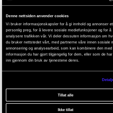
Robert Haugan
,
Denne nettsiden anvender cookies
Seksjonssjef
Vi bruker informasjonskapsler for å gi innhold og annonser et
Drift og IKT
personlig preg, for å levere sosiale mediefunksjoner og for å
analysere trafikken vår. Vi deler dessuten informasjon om h
William McArthur
,
du bruker nettstedet vårt, med partnerne våre innen sosiale 
Avdelingsingeniør
annonsering og analysearbeid, som kan kombinere den med
informasjon du har gjort tilgjengelig for dem, eller som de ha
inn gjennom din bruk av tjenestene deres.
Eystein Midttveit
,
Senioringeniør
Detalj
Jørgen Wilvang
,
Tillat alle
Overingeniør
Ikke tillat