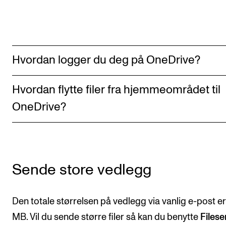
Nyheter for studenter
Etter noter nyhetsbrev
KONTAKTER
Hvordan logger du deg på OneDrive?
Kontaktpunkt
Hvordan flytte filer fra hjemmeområdet til
Studentutvalet SUT
OneDrive?
Biblioteket
Organisasjon
Hvem gjør hva i administrasjonen?
Sende store vedlegg
Den totale størrelsen på vedlegg via vanlig e-post e
MB. Vil du sende større filer så kan du benytte
Files