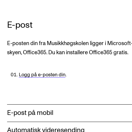
KONSERTER
E-post
Gjennomføre konserter og arrangementer
Plakat, program og markedsføring
E-posten din fra Musikkhøgskolen ligger i Microsoft
Offentlige konserter
skyen, Office365. Du kan installere Office365 gratis.
Interne konserter og arrangementer
Låne utstyr
Logg på e-posten din
.
PRAKTISK
Canvas
IT og digitale tjenester
E-post på mobil
Sibelius – Notation Software
Rom, bygg, saler og studio
Automatisk videresending