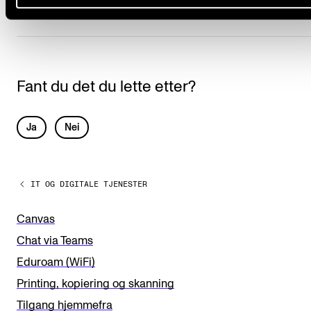
Fant du det du lette etter?
L
Ja
Nei
e
a
IT OG DIGITALE TJENESTER
v
e
Canvas
t
Chat via Teams
h
Eduroam (WiFi)
i
Printing, kopiering og skanning
s
Tilgang hjemmefra