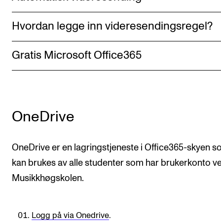
Semesterregistrering
Hvordan legge inn videresendingsregel?
STUDENTLIV
Gratis Microsoft Office365
Læringsressurser
Si ifra!
Betalte spilleoppdrag
OneDrive
Utveksling og reiser
Velferd og helse
OneDrive er en lagringstjeneste i Office365-skyen 
Mangfold og likestilling
kan brukes av alle studenter som har brukerkonto v
Musikkhøgskolen.
AKTUELT
Arrangementer
Logg på via Onedrive
.