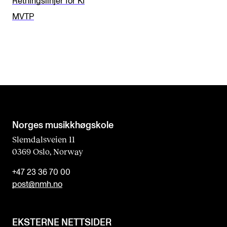
Retningslinjer for KI
b
MVTP
l
a
n
k
Norges musikk­høgskole
Slemdalsveien 11
0369 Oslo, Norway
+47 23 36 70 00
post@nmh.no
EKSTERNE NETTSIDER