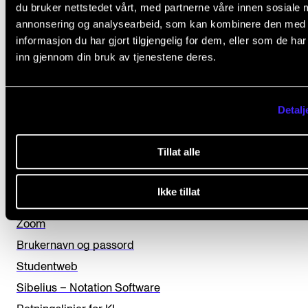
du bruker nettstedet vårt, med partnerne våre innen sosiale 
annonsering og analysearbeid, som kan kombinere den med
L
Ja
Nei
informasjon du har gjort tilgjengelig for dem, eller som de ha
e
inn gjennom din bruk av tjenestene deres.
a
IT OG DIGITALE TJENESTER
v
Detalj
e
Canvas
t
Chat via Teams
Tillat alle
h
Eduroam (WiFi)
i
E-post og OneDrive (Office 365)
Ikke tillat
s
Tilgang hjemmefra
f
Zoom
i
Brukernavn og passord
e
Studentweb
l
Sibelius – Notation Software
d