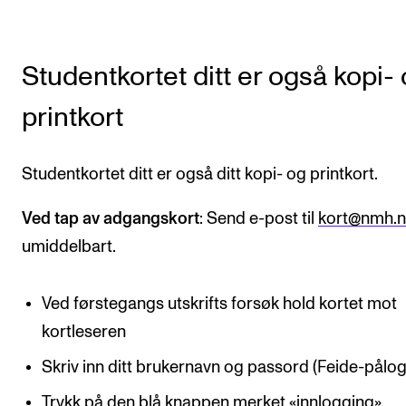
KONSERTER
Studentkortet ditt er også kopi-
Gjennomføre konserter og arrangementer
Plakat, program og markedsføring
printkort
Offentlige konserter
Interne konserter og arrangementer
Studentkortet ditt er også ditt kopi- og printkort.
Låne utstyr
Ved tap av adgangskort
: Send e-post til
kort@nmh.
umiddelbart.
PRAKTISK
Canvas
Ved førstegangs utskrifts forsøk hold kortet mot
IT og digitale tjenester
kortleseren
Sibelius – Notation Software
Skriv inn ditt brukernavn og passord (Feide-pålog
Rom, bygg, saler og studio
Trykk på den blå knappen merket «innlogging».