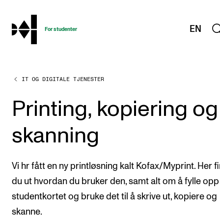
hjem
EN
For studenter
IT OG DIGITALE TJENESTER
STUDIENE
Eksamen, arbeidskrav og vitnemål
Printing, kopiering og
Studieplaner og emner
skanning
Studiekalender
Tilrettelegging og fritak
Vi hr fått en ny printløsning kalt Kofax/Myprint. Her f
Timeplaner og undervisning
du ut hvordan du bruker den, samt alt om å fylle opp
Valgemner
studentkortet og bruke det til å skrive ut, kopiere og
Lover og regler
skanne.