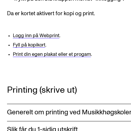
Semesterregistrering
Da er kortet aktivert for kopi og print.
STUDENTLIV
Logg inn på Webprint
.
Læringsressurser
Fyll på kopikort
.
Si ifra!
Print din egen plakat eller et progam
.
Betalte spilleoppdrag
Utveksling og reiser
Velferd og helse
Printing (skrive ut)
Mangfold og likestilling
Generelt om printing ved Musikkhøgskole
AKTUELT
Arrangementer
Slik får du 1-sidig utskrift