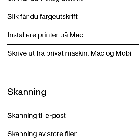
Nyheter for studenter
Etter noter nyhetsbrev
Slik får du fargeutskrift
Installere printer på Mac
KONTAKTER
Kontaktpunkt
Skrive ut fra privat maskin, Mac og Mobil
Studentutvalet SUT
Biblioteket
Organisasjon
Skanning
Hvem gjør hva i administrasjonen?
Skanning til e-post
Skanning av store filer