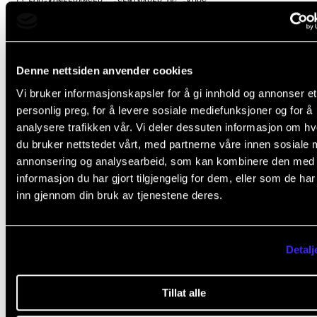
FOU-KONFERANSER, -SEMINARER OG -KURS
FagFuzz for hele NMH
Onsdag 21. oktober -
Fredag 23. oktober
Denne nettsiden anvender cookies
00:00 - 00:00
Vi bruker informasjonskapsler for å gi innhold og annonser et
personlig preg, for å levere sosiale mediefunksjoner og for å
analysere trafikken vår. Vi deler dessuten informasjon om h
du bruker nettstedet vårt, med partnerne våre innen sosiale 
annonsering og analysearbeid, som kan kombinere den med
informasjon du har gjort tilgjengelig for dem, eller som de ha
inn gjennom din bruk av tjenestene deres.
Detalj
Tillat alle