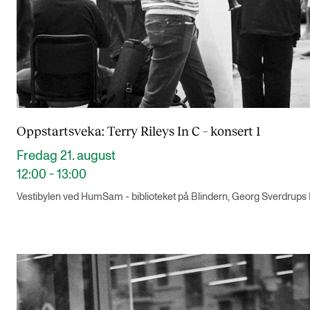
Semesterregistrering
STUDENTLIV
Læringsressurser
Si ifra!
Oppstartsveka: Terry Rileys In C – konsert 1
Betalte spilleoppdrag
Fredag 21. august
Utveksling og reiser
12:00 - 13:00
Velferd og helse
Vestibylen ved HumSam - biblioteket på Blindern, Georg Sverdrups
Mangfold og likestilling
AKTUELT
Arrangementer