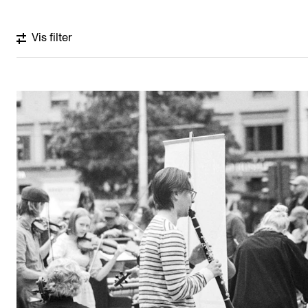
KONSERTER
Vis filter
Gjennomføre konserter og arrangementer
Plakat, program og markedsføring
Offentlige konserter
Interne konserter og arrangementer
Låne utstyr
PRAKTISK
Canvas
IT og digitale tjenester
Sibelius – Notation Software
Rom, bygg, saler og studio