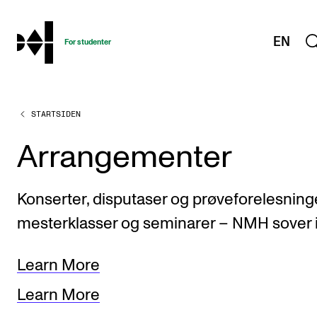
hjem
EN
For studenter
STARTSIDEN
STUDIENE
Eksamen, arbeidskrav og vitnemål
Arrangementer
Studieplaner og emner
Studiekalender
Konserter, disputaser og prøveforelesninge
Tilrettelegging og fritak
mesterklasser og seminarer – NMH sover i
Timeplaner og undervisning
Learn More
Valgemner
Learn More
Lover og regler