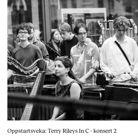
Nyheter for studenter
Etter noter nyhetsbrev
KONTAKTER
Kontaktpunkt
Studentutvalet SUT
Biblioteket
Organisasjon
Hvem gjør hva i administrasjonen?
Oppstartsveka: Terry Rileys In C - konsert 2