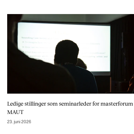
Semesterregistrering
STUDENTLIV
Læringsressurser
Si ifra!
Betalte spilleoppdrag
Utveksling og reiser
Velferd og helse
Mangfold og likestilling
Ledige stillinger som seminarleder for masterforum
MAUT
AKTUELT
23. juni 2026
Arrangementer