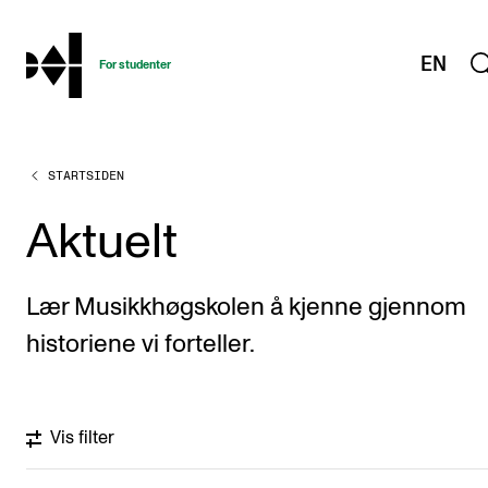
hjem
EN
For studenter
STARTSIDEN
STUDIENE
Eksamen, arbeidskrav og vitnemål
Aktuelt
Studieplaner og emner
Studiekalender
Lær Musikkhøgskolen å kjenne gjennom
Tilrettelegging og fritak
historiene vi forteller.
Timeplaner og undervisning
Valgemner
Vis filter
Lover og regler