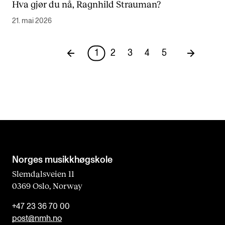
Hva gjør du nå, Ragnhild Strauman?
21. mai 2026
1
2
3
4
5
Norges musikk­høgskole
Slemdalsveien 11
0369 Oslo, Norway
+47 23 36 70 00
post@nmh.no