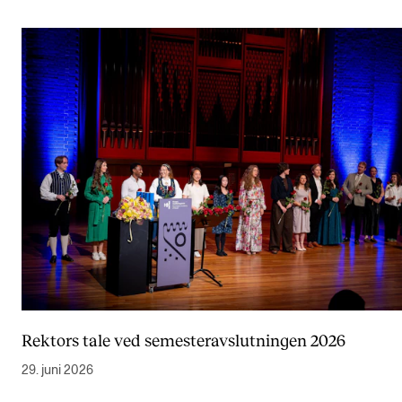
KONSERTER
Gjennomføre konserter og arrangementer
Plakat, program og markedsføring
Offentlige konserter
Interne konserter og arrangementer
Låne utstyr
PRAKTISK
Canvas
IT og digitale tjenester
Rektors tale ved semesteravslutningen 2026
Sibelius – Notation Software
29. juni 2026
Rom, bygg, saler og studio