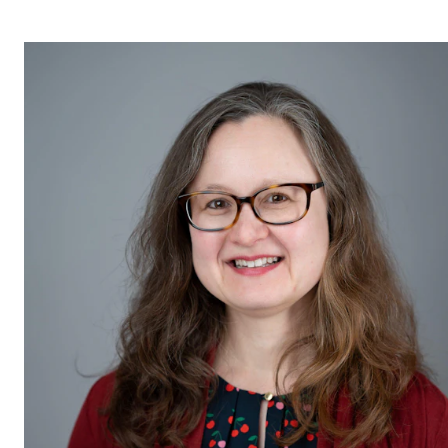
Nyheter for studenter
Etter noter nyhetsbrev
KONTAKTER
Kontaktpunkt
Studentutvalet SUT
Biblioteket
Organisasjon
Hvem gjør hva i administrasjonen?