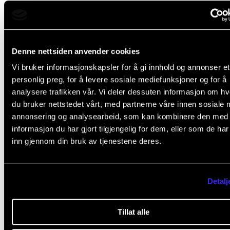
Tips redaksjonen
Send en e-post til kommunikasjon@nmh.no hvis du 
Denne nettsiden anvender cookies
forslag til sak.
Vi bruker informasjonskapsler for å gi innhold og annonser et
personlig preg, for å levere sosiale mediefunksjoner og for å
analysere trafikken vår. Vi deler dessuten informasjon om h
du bruker nettstedet vårt, med partnerne våre innen sosiale 
Ingrid Holst Sollie
,
Senior kommunikasjonsrådgiver
annonsering og analysearbeid, som kan kombinere den med
informasjon du har gjort tilgjengelig for dem, eller som de ha
inn gjennom din bruk av tjenestene deres.
Detalj
Fant du det du lette etter?
Tillat alle