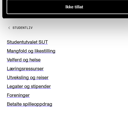
L
Ja
Nei
Ikke tillat
e
a
STUDENTLIV
v
e
Studentutvalet SUT
t
Mangfold og likestilling
h
Velferd og helse
i
Læringsressurser
s
Utveksling og reiser
f
Legater og stipender
i
Foreninger
e
Betalte spilleoppdrag
l
d