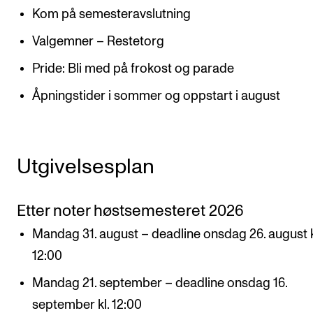
Kom på semesteravslutning
Semesterregistrering
Valgemner – Restetorg
STUDENTLIV
Pride: Bli med på frokost og parade
Læringsressurser
Åpningstider i sommer og oppstart i august
Si ifra!
Betalte spilleoppdrag
Utgivelsesplan
Utveksling og reiser
Velferd og helse
Etter noter høstsemesteret 2026
Mangfold og likestilling
Mandag 31. august – deadline onsdag 26. august k
12:00
AKTUELT
Mandag 21. september – deadline onsdag 16.
Arrangementer
september kl. 12:00