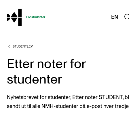
hjem
EN
For studenter
STUDENTLIV
STUDIENE
Eksamen, arbeidskrav og vitnemål
Etter noter for
Studieplaner og emner
studenter
Studiekalender
Tilrettelegging og fritak
Nyhetsbrevet for studenter, Etter noter STUDENT, bl
Timeplaner og undervisning
sendt ut til alle NMH-studenter på e-post hver tredje
Valgemner
Lover og regler