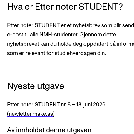
Hva er Etter noter STUDENT?
KONSERTER
Gjennomføre konserter og arrangementer
Etter noter STUDENT er et nyhetsbrev som blir send
Plakat, program og markedsføring
e-post til alle NMH-studenter. Gjennom dette
nyhetsbrevet kan du holde deg oppdatert på inform
Offentlige konserter
som er relevant for studiehverdagen din.
Interne konserter og arrangementer
Låne utstyr
Nyeste utgave
PRAKTISK
Canvas
Etter noter STUDENT nr. 8 – 18. juni 2026
IT og digitale tjenester
(newletter.make.as)
Sibelius – Notation Software
Av innholdet denne utgaven
Rom, bygg, saler og studio