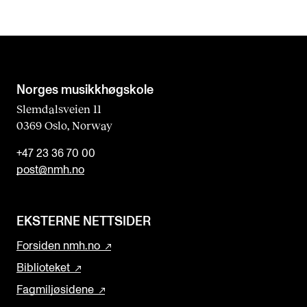
b
l
a
n
k
Norges musikk­høgskole
Slemdalsveien 11
0369 Oslo, Norway
+47 23 36 70 00
post@nmh.no
EKSTERNE NETTSIDER
Forsiden nmh.no
Biblioteket
Fagmiljøsidene