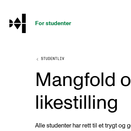
hjem
For studenter
STUDENTLIV
STUDIENE
Mangfold 
Eksamen, arbeidskrav og vitnemål
Studieplaner og emner
likestilling
Studiekalender
Tilrettelegging og fritak
Timeplaner og undervisning
Alle studenter har rett til et trygt og 