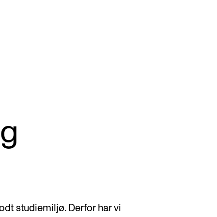
KONSERTER
P
og
Gjennomføre konserter og arrangementer
Ca
Plakat, program og markedsføring
IT 
Offentlige konserter
Si
Interne konserter og arrangementer
Ro
Låne utstyr
Se
godt studiemiljø. Derfor har vi