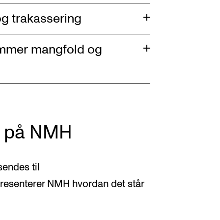
g trakassering
remmer mangfold og
ng på NMH
sendes til
resenterer NMH hvordan det står