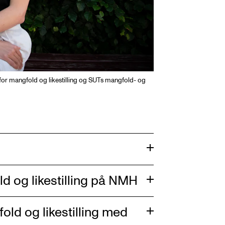
for mangfold og likestilling og SUTs mangfold- og
d og likestilling på NMH
old og likestilling med