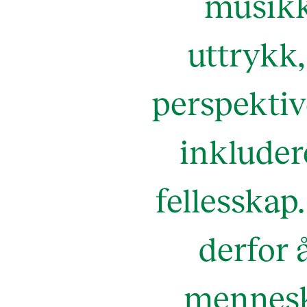
musikkf
uttrykk
perspektiv
inkluder
fellesska
derfor 
menneske