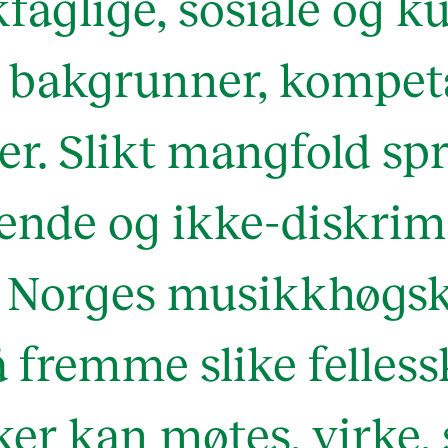
aglige, sosiale og ku
, bakgrunner, kompet
er. Slikt mangfold spr
ende og ikke-diskri
p. Norges musikkhøgsk
å fremme slike felless
r kan møtes, virke,