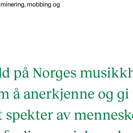
kriminering, mobbing og
AKTUELT
K
Arrangementer
Ko
d på Norges musikk
Nyheter for studenter
St
Etter noter nyhetsbrev
Bib
 å anerkjenne og gi p
Or
Hv
t spekter av menneske