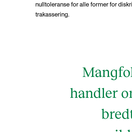
Valgemner
nulltoleranse for alle former for dis
Lover og regler
trakassering.
STUDENTLIV
Læringsressurser
Mangfol
Si ifra!
Betalte spilleoppdrag
handler om
Utveksling og reiser
Velferd og helse
bred
Mangfold og likestilling