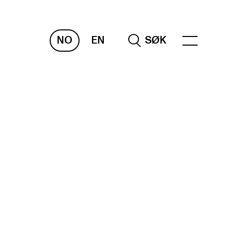
NO
EN
SØK
RAKTISK
nvas
og digitale tjenester
belius – Notation Software
m, bygg, saler og studio
mesterregistrering