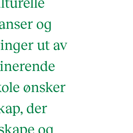
lturelle
anser og
inger ut av
minerende
ole ønsker
kap, der
 skape og