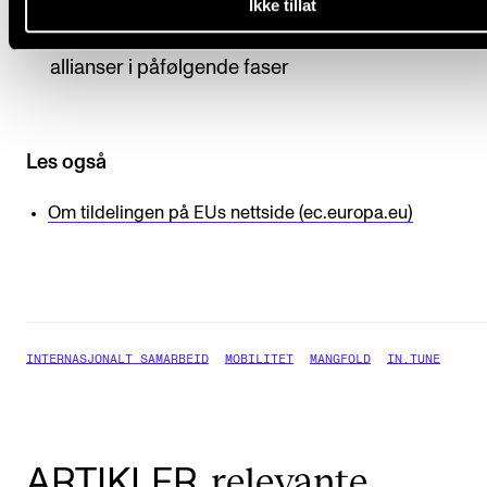
suksessen med pilotfasen har det blitt lansert fler
Ikke tillat
utlysninger for å utvide initiativet og støtte flere
allianser i påfølgende faser
Les også
Om tildelingen på EUs nettside (ec.europa.eu)
INTERNASJONALT SAMARBEID
MOBILITET
MANGFOLD
IN.TUNE
relevante
ARTIKLER