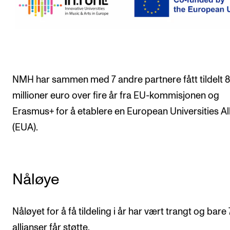
Nyheter for studenter
Etter noter nyhetsbrev
KONTAKTER
Kontaktpunkt
NMH har sammen med 7 andre partnere fått tildelt 8
millioner euro over fire år fra EU-kommisjonen og
Studentutvalet SUT
Erasmus+ for å etablere en European Universities Al
Biblioteket
(EUA).
Organisasjon
Hvem gjør hva i administrasjonen?
Nåløye
Nåløyet for å få tildeling i år har vært trangt og bare
allianser får støtte.