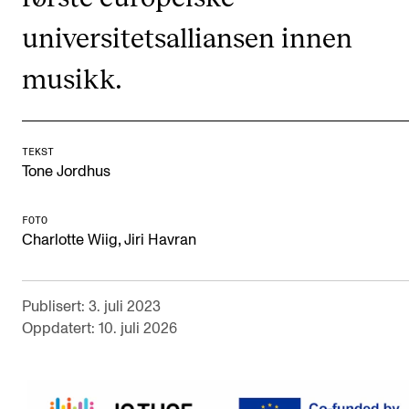
Semesterregistrering
universitetsalliansen innen
musikk.
STUDENTLIV
Læringsressurser
Si ifra!
TEKST
Tone Jordhus
Betalte spilleoppdrag
Utveksling og reiser
FOTO
,
Charlotte Wiig
Jiri Havran
Velferd og helse
Mangfold og likestilling
Publisert: 3. juli 2023
Oppdatert: 10. juli 2026
AKTUELT
Arrangementer