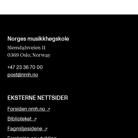
Norges musikk­høgskole
Slemdalsveien 11
0369 Oslo, Norway
+47 23 36 70 00
post@nmh.no
EKSTERNE NETTSIDER
Forsiden nmh.no
Biblioteket
Fagmiljøsidene