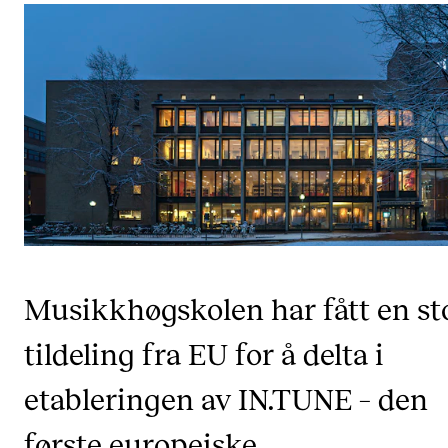
KONSERTER
Gjennomføre konserter og arrangementer
Plakat, program og markedsføring
Offentlige konserter
Interne konserter og arrangementer
Låne utstyr
PRAKTISK
Musikkhøgskolen har fått en st
Canvas
tildeling fra EU for å delta i
IT og digitale tjenester
etableringen av IN.TUNE – den
Sibelius – Notation Software
første europeiske
Rom, bygg, saler og studio