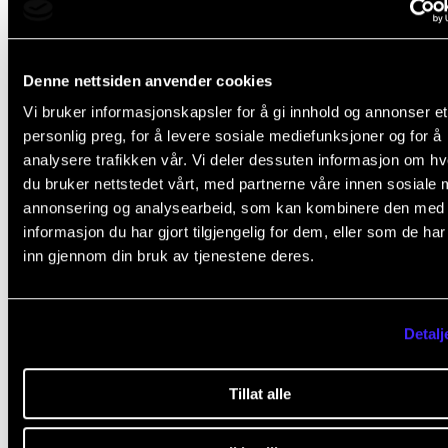
fellesgradsprogrammer og studieplaner, og styr
forbindelsene med samfunnet.
Denne nettsiden anvender cookies
Finansiering
: Initiativet mottar økonomisk støtte f
Vi bruker informasjonskapsler for å gi innhold og annonser et
EUs Erasmus+ program. Midler blir tildelt utvalgt
personlig preg, for å levere sosiale mediefunksjoner og for å
allianser av universiteter for å støtte deres felles
analysere trafikken vår. Vi deler dessuten informasjon om h
aktiviteter, prosjekter og initiativer.
du bruker nettstedet vårt, med partnerne våre innen sosiale 
annonsering og analysearbeid, som kan kombinere den med
Allianser
: Med denne tildelingen øker EU antall all
informasjon du har gjort tilgjengelig for dem, eller som de ha
til 50. Neste år er foreløpig siste søknadsrunde fo
inn gjennom din bruk av tjenestene deres.
allianser og målet er da at man har kommet opp i
allianser.
Detalj
Pilotfase
: Initiativet startet med en pilotfase i 2019
17 allianser ble valgt ut for å implementere og tes
Tillat alle
konseptet med europeiske universiteter. Etter