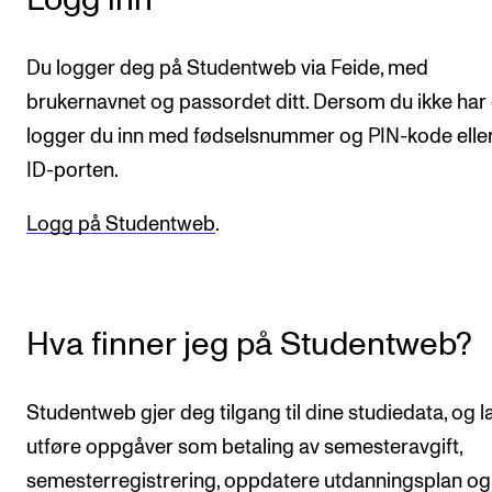
KONSERTER
Du logger deg på Studentweb via Feide, med
Gjennomføre konserter og arrangementer
brukernavnet og passordet ditt. Dersom du ikke har 
Plakat, program og markedsføring
logger du inn med fødselsnummer og PIN-kode elle
Offentlige konserter
ID-porten.
Interne konserter og arrangementer
Logg på Studentweb
.
Låne utstyr
PRAKTISK
Hva finner jeg på Studentweb?
Canvas
IT og digitale tjenester
Studentweb gjer deg tilgang til dine studiedata, og l
Sibelius – Notation Software
utføre oppgåver som betaling av semesteravgift,
Rom, bygg, saler og studio
semesterregistrering, oppdatere utdanningsplan og