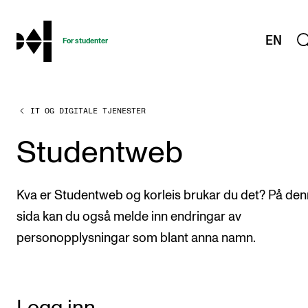
hjem
EN
For studenter
IT OG DIGITALE TJENESTER
STUDIENE
Eksamen, arbeidskrav og vitnemål
Studentweb
Studieplaner og emner
Studiekalender
Kva er Studentweb og korleis brukar du det? På de
Tilrettelegging og fritak
sida kan du også melde inn endringar av
personopplysningar som blant anna namn.
Timeplaner og undervisning
Valgemner
Lover og regler
Logg inn