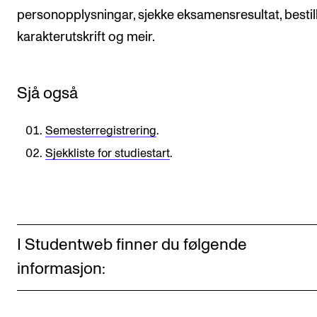
personopplysningar, sjekke eksamensresultat, bestil
Semesterregistrering
karakterutskrift og meir.
STUDENTLIV
Sjå også
Læringsressurser
Si ifra!
Semesterregistrering
.
Betalte spilleoppdrag
Sjekkliste for studiestart
.
Utveksling og reiser
Velferd og helse
Mangfold og likestilling
I Studentweb finner du følgende
informasjon:
AKTUELT
Arrangementer