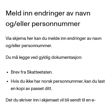
Nyheter for studenter
Etter noter nyhetsbrev
Meld inn endringer av navn
og/eller personnummer
KONTAKTER
Kontaktpunkt
Via skjema her kan du melde inn endringer av navn
Studentutvalet SUT
og/eller personnummer.
Biblioteket
Du må legge ved gyldig dokumentasjon:
Organisasjon
Hvem gjør hva i administrasjonen?
Brev fra Skatteetaten.
Hvis du ikke har norsk personnummer, kan du las
en kopi av passet ditt.
Det du skriver inn i skjemaet vil bli sendt til en e-