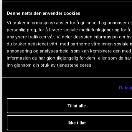
Sven Petter Myhr Næss
,
Senioringeniør
Denne nettsiden anvender cookies
Vi bruker informasjonskapsler for å gi innhold og annonser et
personlig preg, for å levere sosiale mediefunksjoner og for å
analysere trafikken vår. Vi deler dessuten informasjon om h
du bruker nettstedet vårt, med partnerne våre innen sosiale 
annonsering og analysearbeid, som kan kombinere den med
informasjon du har gjort tilgjengelig for dem, eller som de ha
Fant du det du lette etter?
inn gjennom din bruk av tjenestene deres.
L
Ja
Nei
Detalj
e
a
Tillat alle
IT OG DIGITALE TJENESTER
v
e
Canvas
Ikke tillat
t
Chat via Teams