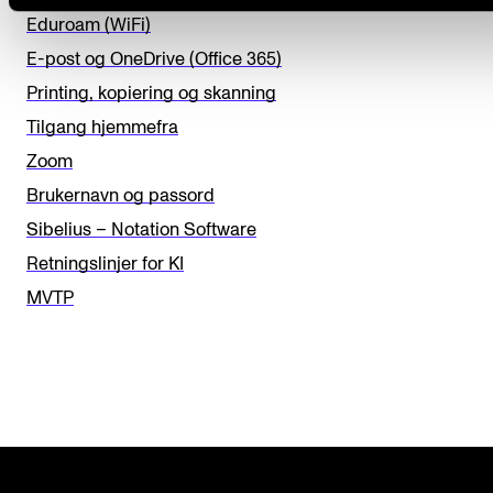
h
Eduroam (WiFi)
i
E-post og OneDrive (Office 365)
s
Printing, kopiering og skanning
f
Tilgang hjemmefra
i
Zoom
e
Brukernavn og passord
l
Sibelius – Notation Software
d
Retningslinjer for KI
b
MVTP
l
a
n
k