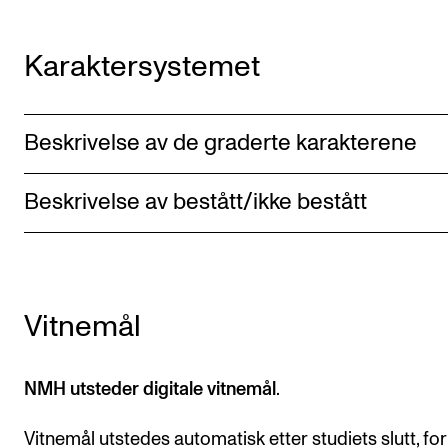
Semesterregistrering
Karaktersystemet
STUDENTLIV
Læringsressurser
Beskrivelse av de graderte karakterene
Si ifra!
Beskrivelse av bestått/ikke bestått
Betalte spilleoppdrag
Utveksling og reiser
Velferd og helse
Mangfold og likestilling
Vitnemål
AKTUELT
NMH utsteder digitale vitnemål
.
Arrangementer
Vitnemål utstedes automatisk etter studiets slutt, fo