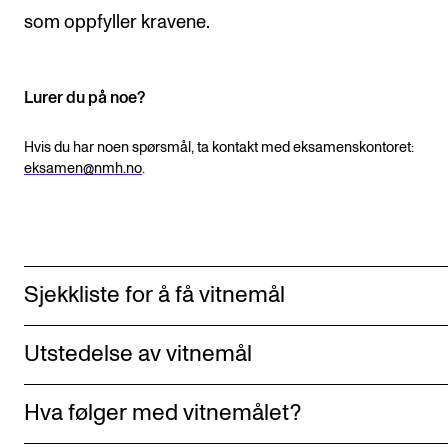
Nyheter for studenter
som oppfyller kravene.
Etter noter nyhetsbrev
Lurer du på noe?
KONTAKTER
Hvis du har noen spørsmål, ta kontakt med eksamenskontoret:
Kontaktpunkt
eksamen@nmh.no
.
Studentutvalet SUT
Biblioteket
Organisasjon
Sjekkliste for å få vitnemål
Hvem gjør hva i administrasjonen?
Utstedelse av vitnemål
Hva følger med vitnemålet?