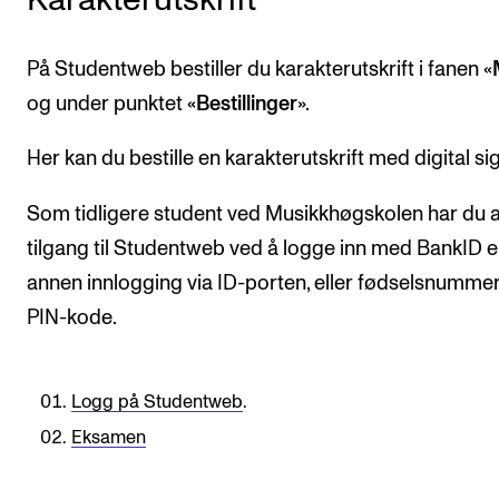
KONSERTER
På Studentweb bestiller du karakterutskrift i fanen «
Gjennomføre konserter og arrangementer
og under punktet «
Bestillinger
».
Plakat, program og markedsføring
Her kan du bestille en karakterutskrift med digital si
Offentlige konserter
Interne konserter og arrangementer
Som tidligere student ved Musikkhøgskolen har du al
tilgang til Studentweb ved å logge inn med BankID el
Låne utstyr
annen innlogging via ID-porten, eller fødselsnumme
PIN-kode.
PRAKTISK
Canvas
Logg på Studentweb
.
IT og digitale tjenester
Eksamen
Sibelius – Notation Software
Rom, bygg, saler og studio