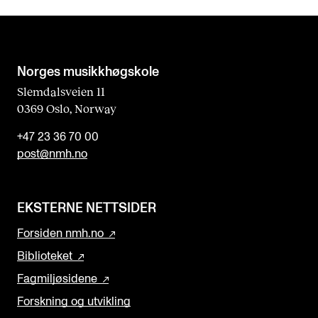
l
d
b
l
Norges musikk­høgskole
a
Slemdalsveien 11
0369 Oslo, Norway
n
k
+47 23 36 70 00
post@nmh.no
EKSTERNE NETTSIDER
Forsiden nmh.no
Biblioteket
Fagmiljøsidene
Forskning og utvikling