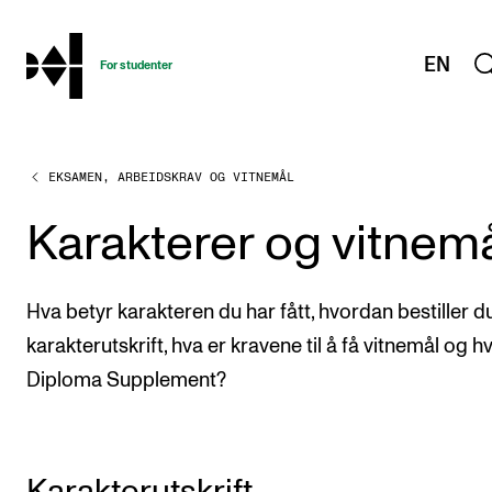
hjem
EN
For studenter
EKSAMEN, ARBEIDSKRAV OG VITNEMÅL
STUDIENE
Eksamen, arbeidskrav og vitnemål
Karakterer og vitnem
Studieplaner og emner
Studiekalender
Hva betyr karakteren du har fått, hvordan bestiller d
Tilrettelegging og fritak
karakterutskrift, hva er kravene til å få vitnemål og h
Diploma Supplement?
Timeplaner og undervisning
Valgemner
Lover og regler
Karakterutskrift