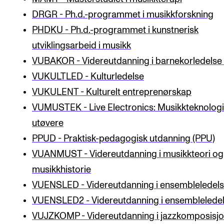
Semesterregistrering
DRGR - Ph.d.-programmet i musikkforskning
PHDKU - Ph.d.-programmet i kunstnerisk
utviklingsarbeid i musikk
STUDENTLIV
VUBAKOR - Videreutdanning i barnekorledelse 
Læringsressurser
VUKULTLED - Kulturledelse
Si ifra!
VUKULENT - Kulturelt entreprenørskap
Betalte spilleoppdrag
VUMUSTEK - Live Electronics: Musikkteknologi
Utveksling og reiser
utøvere
Velferd og helse
PPUD - Praktisk-pedagogisk utdanning (PPU)
VUANMUST - Videreutdanning i musikkteori og
Mangfold og likestilling
musikkhistorie
VUENSLED - Videreutdanning i ensembleledels
AKTUELT
VUENSLED2 - Videreutdanning i ensembleledels
Arrangementer
VUJZKOMP - Videreutdanning i jazzkomposisj