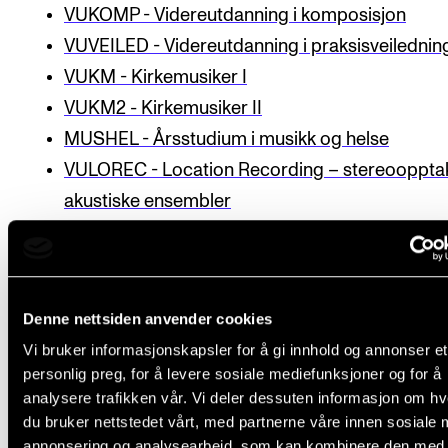
Nyheter for studenter
VUKOMP - Videreutdanning i komposisjon
Etter noter nyhetsbrev
VUVEILED - Videreutdanning i praksisveilednin
VUKM - Kirkemusiker I
VUKM2 - Kirkemusiker II
KONTAKTER
MUSHEL - Årsstudium i musikk og helse
Kontaktpunkt
VULOREC - Location Recording – stereooppta
Studentutvalet SUT
akustiske ensembler
Biblioteket
VUDIGDI - Videreutdanning i digital didaktikk i
Organisasjon
musikkundervisningen
VURYTLED - Videreutdanning i rytmisk
Hvem gjør hva i administrasjonen?
Denne nettsiden anvender cookies
ensembleledelse
Vi bruker informasjonskapsler for å gi innhold og annonser et
VUSAMT - Videreutdanning i samtidsmusikk
personlig preg, for å levere sosiale mediefunksjoner og for å
VUIMPSAMT - Videreutdanning i
analysere trafikken vår. Vi deler dessuten informasjon om h
improvisasjonsbasert samtidsmusikk
du bruker nettstedet vårt, med partnerne våre innen sosiale 
annonsering og analysearbeid, som kan kombinere den med