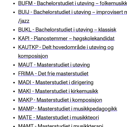
BUFM - Bachelorstudiet i utøving – folkemusik
KONSERTER
BUIJ - Bachelorstudiet i utøving – improvisert 
/jazz
Gjennomføre konserter og arrangementer
BUKL - Bachelorstudiet i utøving – klassisk
Plakat, program og markedsføring
KAPI - Pianostemmer – høgskolekandidat
Offentlige konserter
KAUTKP - Delt hovedområde i utøving og
Interne konserter og arrangementer
komposisjon
Låne utstyr
MAUT - Masterstudiet i utøving
FRIMA - Det frie masterstudiet
MADI - Masterstudiet i dirigering
PRAKTISK
MAKI - Masterstudiet i kirkemusikk
Canvas
MAKP - Masterstudiet i komposisjon
IT og digitale tjenester
MAMP - Masterstudiet i musikkpedagogikk
Sibelius – Notation Software
MATE - Masterstudiet i musikkteori
Rom, bygg, saler og studio
MAMT - Masterstudiet i musikkterapi