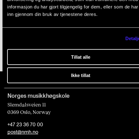
VUKUMA - Videreutdanning i kulturelt mangfold
informasjon du har gjort tilgjengelig for dem, eller som de ha
musikkundervisningen
inn gjennom din bruk av tjenestene deres.
VUMUSPED - Musikk 1, 11. -13. trinn
VUARTDIP - Artist Diploma i utøvende musikk
Detalj
Tillat alle
Ikke tillat
Norges musikk­høgskole
Slemdalsveien 11
0369 Oslo, Norway
+47 23 36 70 00
post@nmh.no