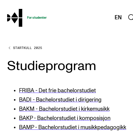
hjem
EN
For studenter
STARTKULL 2025
STUDIENE
Eksamen, arbeidskrav og vitnemål
Studieprogram
Studieplaner og emner
Studiekalender
FRIBA - Det frie bachelorstudiet
Tilrettelegging og fritak
BADI - Bachelorstudiet i dirigering
Timeplaner og undervisning
BAKM - Bachelorstudiet i kirkemusikk
Valgemner
BAKP - Bachelorstudiet i komposisjon
Lover og regler
BAMP - Bachelorstudiet i musikkpedagogikk