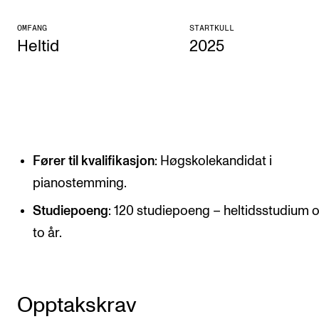
KONSERTER
OMFANG
STARTKULL
Heltid
2025
Gjennomføre konserter og arrangementer
Plakat, program og markedsføring
Offentlige konserter
Interne konserter og arrangementer
Låne utstyr
Fører til kvalifikasjon
: Høgskolekandidat i
pianostemming.
PRAKTISK
Studiepoeng
: 120 studiepoeng – heltidsstudium 
to år.
Canvas
IT og digitale tjenester
Sibelius – Notation Software
Opptakskrav
Rom, bygg, saler og studio