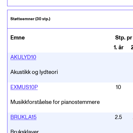
Støtteemner (30 stp.)
Emne
Stp. pr
1
.
år
AKULYD10
Akustikk og lydteori
EXMUS10P
10
Musikkforståelse for pianostemmere
BRUKLA15
2.5
Bruksklaver