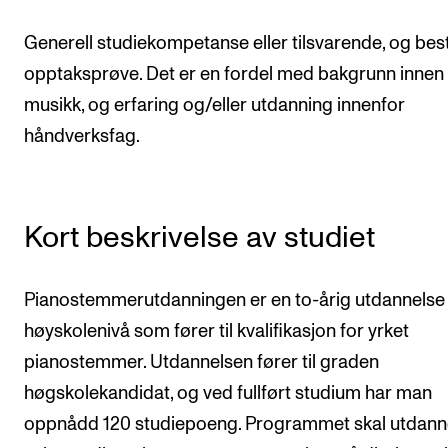
Semesterregistrering
Generell studiekompetanse eller tilsvarende, og bes
opptaksprøve. Det er en fordel med bakgrunn innen
STUDENTLIV
musikk, og erfaring og/eller utdanning innenfor
Læringsressurser
håndverksfag.
Si ifra!
Betalte spilleoppdrag
Kort beskrivelse av studiet
Utveksling og reiser
Velferd og helse
Pianostemmerutdanningen er en to-årig utdannelse
Mangfold og likestilling
høyskolenivå som fører til kvalifikasjon for yrket
pianostemmer. Utdannelsen fører til graden
AKTUELT
høgskolekandidat, og ved fullført studium har man
Arrangementer
oppnådd 120 studiepoeng. Programmet skal utdann