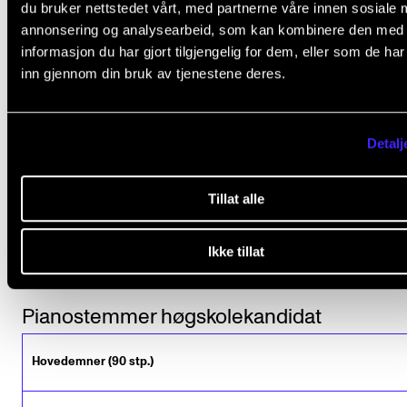
du bruker nettstedet vårt, med partnerne våre innen sosiale 
på alle deler av utdanningen. Studentene er viktige
annonsering og analysearbeid, som kan kombinere den med
bidragsytere i dette arbeidet gjennom blant annet å d
informasjon du har gjort tilgjengelig for dem, eller som de ha
inn gjennom din bruk av tjenestene deres.
studentevalueringer.
Les mer om utdanningskvalitet ved Musikkhøgskole
Detalj
Tillat alle
Emneoversikt
Ikke tillat
Pianostemmer høgskolekandidat
Hovedemner (90 stp.)