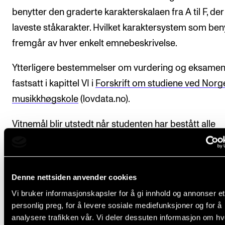
benytter den graderte karakterskalaen fra A til F, der
laveste ståkarakter. Hvilket karaktersystem som ben
fremgår av hver enkelt emnebeskrivelse.
Ytterligere bestemmelser om vurdering og eksamen
fastsatt i kapittel VI i
Forskrift om studiene ved Norg
musikkhøgskole
(lovdata.no).
Vitnemål blir utstedt når studenten har bestått alle
emnene som inngår i pianostemmerutdanningen.
Denne nettsiden anvender cookies
Kvalitet i utdanningen
Vi bruker informasjonskapsler for å gi innhold og annonser et
personlig preg, for å levere sosiale mediefunksjoner og for å
analysere trafikken vår. Vi deler dessuten informasjon om h
NMH har et system for å sikre og videreutvikle kvalit