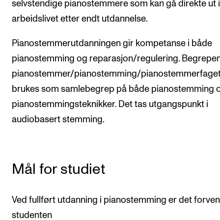
selvstendige pianostemmere som kan gå direkte ut i
Nyheter for studenter
arbeidslivet etter endt utdannelse.
Etter noter nyhetsbrev
Pianostemmerutdanningen gir kompetanse i både
KONTAKTER
pianostemming og reparasjon/regulering. Begrepe
pianostemmer/pianostemming/pianostemmerfage
Kontaktpunkt
brukes som samlebegrep på både pianostemming 
Studentutvalet SUT
pianostemmingsteknikker. Det tas utgangspunkt i
Biblioteket
audiobasert stemming.
Organisasjon
Hvem gjør hva i administrasjonen?
Mål for studiet
Ved fullført utdanning i pianostemming er det forven
studenten