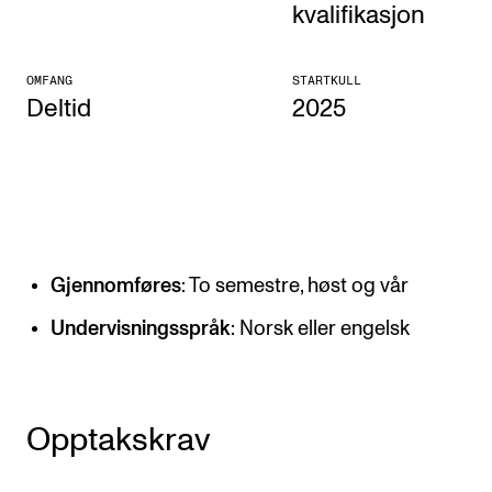
kvalifikasjon
KONSERTER
OMFANG
STARTKULL
Gjennomføre konserter og arrangementer
Deltid
2025
Plakat, program og markedsføring
Offentlige konserter
Interne konserter og arrangementer
Låne utstyr
Gjennomføres
: To semestre, høst og vår
PRAKTISK
Undervisningsspråk
: Norsk eller engelsk
Canvas
IT og digitale tjenester
Opptakskrav
Sibelius – Notation Software
Rom, bygg, saler og studio