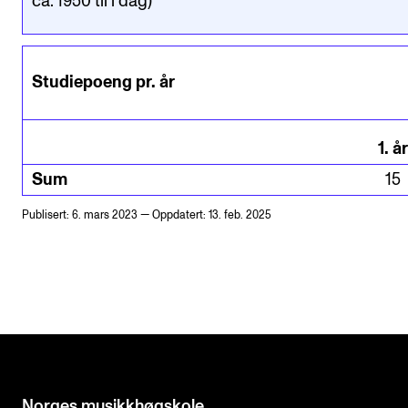
ca. 1950 til i dag)
Studiepoeng pr. år
1
.
år
Sum
15
Publisert: 6. mars 2023 — Oppdatert: 13. feb. 2025
Norges musikk­høgskole