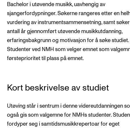
Bachelor i utøvende musikk, uavhengig av
Semesterregistrering
sjangerfordypninger. Søkerne rangeres etter en helh
vurdering av instrumentsammensetning, samt søke
STUDENTLIV
antall år gjennomført utøvende musikkutdanning,
Læringsressurser
erfaringsbakgrunn og motivasjon for å søke studiet.
Si ifra!
Studenter ved NMH som velger emnet som valgemn
førsteprioritet til plass på emnet.
Betalte spilleoppdrag
Utveksling og reiser
Velferd og helse
Kort beskrivelse av studiet
Mangfold og likestilling
Utøving står i sentrum i denne videreutdanningen s
AKTUELT
også gis som valgemne for NMHs studenter. Stude
Arrangementer
fordyper seg i samtidsmusikkrepertoar for eget