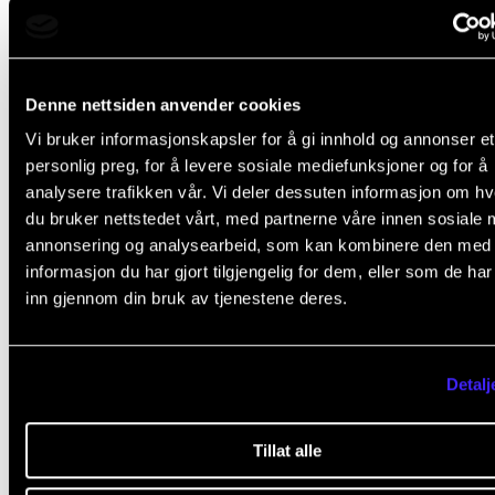
Ytterligere bestemmelser om vurdering og eksamen
fastsatt i kapittel VI i
Forskrift om studiene ved Norg
musikkhøgskole
(lovdata.no).
Denne nettsiden anvender cookies
Karakterutskrift blir utstedt når studenten har fullfør
Vi bruker informasjonskapsler for å gi innhold og annonser et
studieprogrammet. Emner som inngår i
personlig preg, for å levere sosiale mediefunksjoner og for å
analysere trafikken vår. Vi deler dessuten informasjon om h
studieprogrammet vises på karakterutskriften, med
du bruker nettstedet vårt, med partnerne våre innen sosiale 
vurderingsuttrykk og antall studiepoeng.
annonsering og analysearbeid, som kan kombinere den med
informasjon du har gjort tilgjengelig for dem, eller som de ha
inn gjennom din bruk av tjenestene deres.
Kvalitet i utdanningen
Detalj
NMH har et system for å sikre og videreutvikle kvalit
på alle deler av utdanningen. Studentene er viktige
Tillat alle
bidragsytere i dette arbeidet gjennom blant annet å d