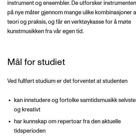
Nyheter for studenter
instrument og ensembler. De utforsker instrumenten
på nye måter gjennom mange ulike kombinasjoner 
Etter noter nyhetsbrev
teori og praksis, og får en verktøykasse for å møte
kunstmusikken fra vår egen tid.
KONTAKTER
Kontaktpunkt
Studentutvalet SUT
Mål for studiet
Biblioteket
Organisasjon
Ved fullført studium er det forventet at studenten
Hvem gjør hva i administrasjonen?
kan innstudere og fortolke samtidsmusikk selvst
og kreativt
har kunnskap om repertoar fra den aktuelle
tidsperioden