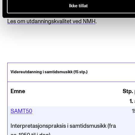
Ikke tillat
studentevalueringer.
Les om utdanningskvalitet ved NMH
.
Videreutdanning i samtidsmusikk (15 stp.)
Emne
Stp. 
1
.
SAMT50
1
Interpretasjonspraksis i samtidsmusikk (fra