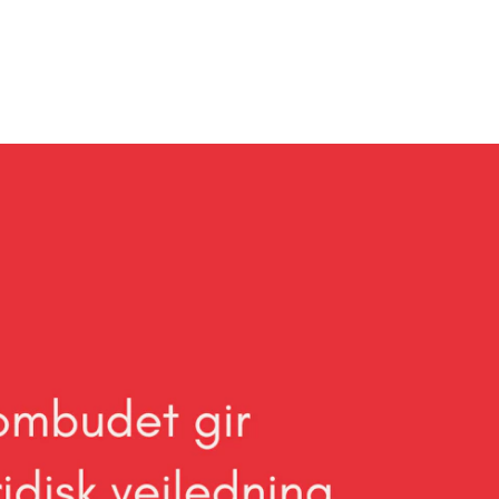
AKTUELT
K
Arrangementer
Ko
Nyheter for studenter
St
Etter noter nyhetsbrev
Bib
Or
Hv