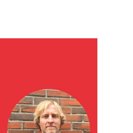
ONTAKTER
ntaktpunkt
udentutvalet SUT
lioteket
ganisasjon
em gjør hva i administrasjonen?