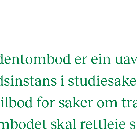
udentombod er ein ua
sinstans i studiesake
tilbod for saker om tr
bodet skal rettleie s