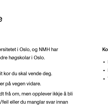
e
sitetet i Oslo, og NMH har
Ko
e høgskolar i Oslo.
it kor du skal vende deg.
ker på vegen vidare.
t frå om, men opplever ikkje å bli
t/feil eller du manglar svar innan