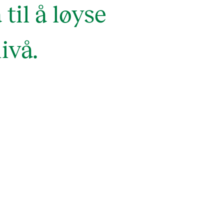
il å løyse
ivå.