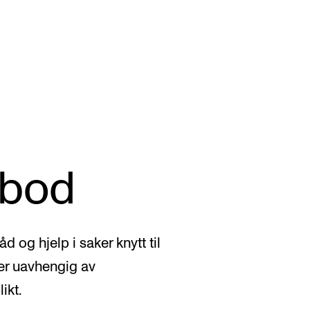
KONSERTER
P
bod
Gjennomføre konserter og arrangementer
Ca
Plakat, program og markedsføring
IT 
Offentlige konserter
Si
 og hjelp i saker knytt til
Interne konserter og arrangementer
Ro
er uavhengig av
Låne utstyr
Se
ikt.