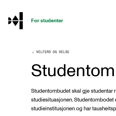
hjem
For studenter
VELFERD OG HELSE
STUDIENE
Studentom
Eksamen, arbeidskrav og vitnemål
Studieplaner og emner
Studiekalender
Studentombudet skal gje studentar råd
Tilrettelegging og fritak
studiesituasjonen. Studentombodet 
Timeplaner og undervisning
studieinstitusjonen og har tausheitspl