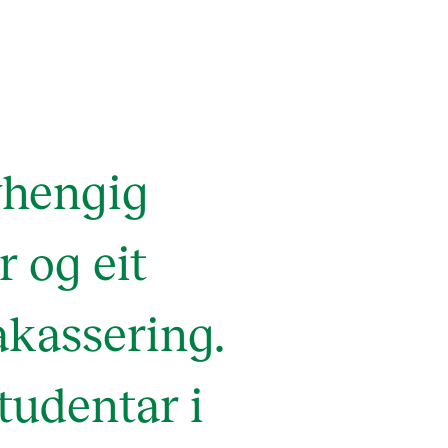
vhengig
r og eit
akassering.
tudentar i