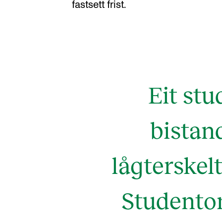
fastsett frist.
Eit st
bistand
lågterskel
Studentom