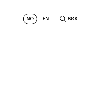
NO
EN
SØK
RAKTISK
nvas
og digitale tjenester
belius – Notation Software
m, bygg, saler og studio
mesterregistrering