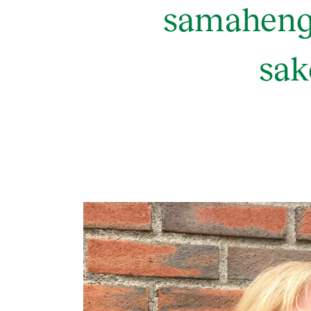
samaheng 
sak