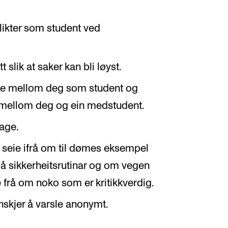
plikter som student ved
tt slik at saker kan bli løyst.
øte mellom deg som student og
r mellom deg og ein medstudent.
lage.
å seie ifrå om til dømes eksempel
på sikkerheitsrutinar og om vegen
frå om noko som er kritikkverdig.
skjer å varsle anonymt.