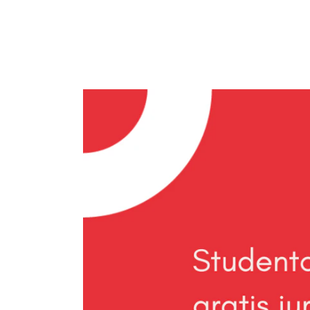
Valgemner
Lover og regler
STUDENTLIV
Læringsressurser
Si ifra!
Betalte spilleoppdrag
Utveksling og reiser
Velferd og helse
Mangfold og likestilling