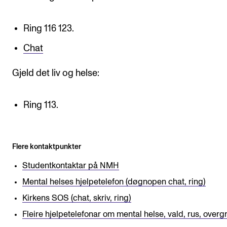
KONSERTER
Ring 116 123.
Gjennomføre konserter og arrangementer
Chat
Plakat, program og markedsføring
Gjeld det liv og helse:
Offentlige konserter
Interne konserter og arrangementer
Ring 113.
Låne utstyr
Flere kontaktpunkter
PRAKTISK
Studentkontaktar på NMH
Canvas
Mental helses hjelpetelefon (døgnopen chat, ring)
IT og digitale tjenester
Kirkens SOS (chat, skriv, ring)
Sibelius – Notation Software
Fleire hjelpetelefonar om mental helse, vald, rus, overg
Rom, bygg, saler og studio