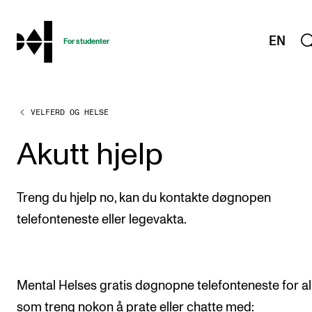
hjem
EN
For studenter
VELFERD OG HELSE
STUDIENE
Eksamen, arbeidskrav og vitnemål
Akutt hjelp
Studieplaner og emner
Studiekalender
Treng du hjelp no, kan du kontakte døgnopen
Tilrettelegging og fritak
telefonteneste eller legevakta.
Timeplaner og undervisning
Valgemner
Mental Helses gratis døgnopne telefonteneste for al
Lover og regler
som treng nokon å prate eller chatte med: