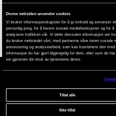
Nyheter for studenter
s
Studentombod
Etter noter nyhetsbrev
f
Denne nettsiden anvender cookies
Tilbodet frå Studentskipnaden (SiO)
i
Vi bruker informasjonskapsler for å gi innhold og annonser et
Mat og drikke
e
personlig preg, for å levere sosiale mediefunksjoner og for å
KONTAKTER
analysere trafikken vår. Vi deler dessuten informasjon om h
l
Kontaktpunkt
du bruker nettstedet vårt, med partnerne våre innen sosiale 
d
annonsering og analysearbeid, som kan kombinere den med
Studentutvalet SUT
b
informasjon du har gjort tilgjengelig for dem, eller som de ha
Biblioteket
inn gjennom din bruk av tjenestene deres.
l
Organisasjon
a
n
Hvem gjør hva i administrasjonen?
Norges musikk­høgskole
Detalj
k
Slemdalsveien 11
0369 Oslo, Norway
Tillat alle
+47 23 36 70 00
post@nmh.no
Ikke tillat