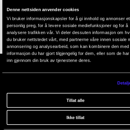
Nyheter for studenter
Tørrtrening til virkeligheten
Denne nettsiden anvender cookies
Etter noter nyhetsbrev
16. apr. 2020
Vi bruker informasjonskapsler for å gi innhold og annonser et
personlig preg, for å levere sosiale mediefunksjoner og for å
analysere trafikken vår. Vi deler dessuten informasjon om h
KONTAKTER
du bruker nettstedet vårt, med partnerne våre innen sosiale 
Kontaktpunkt
annonsering og analysearbeid, som kan kombinere den med
informasjon du har gjort tilgjengelig for dem, eller som de ha
Studentutvalet SUT
inn gjennom din bruk av tjenestene deres.
Biblioteket
Organisasjon
Norges musikk­høgskole
Detalj
Slemdalsveien 11
Hvem gjør hva i administrasjonen?
0369 Oslo, Norway
Tillat alle
+47 23 36 70 00
post@nmh.no
Ikke tillat