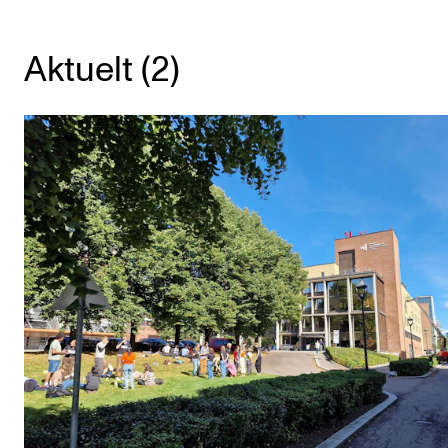
KONSERTER
Aktuelt (2)
Gjennomføre konserter og arrangementer
Plakat, program og markedsføring
Offentlige konserter
Interne konserter og arrangementer
Låne utstyr
PRAKTISK
Canvas
IT og digitale tjenester
Sibelius – Notation Software
Rom, bygg, saler og studio