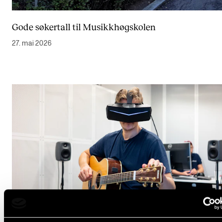
Semesterregistrering
Gode søkertall til Musikkhøgskolen
27. mai 2026
STUDENTLIV
Læringsressurser
Si ifra!
Betalte spilleoppdrag
Utveksling og reiser
Velferd og helse
Mangfold og likestilling
AKTUELT
Arrangementer