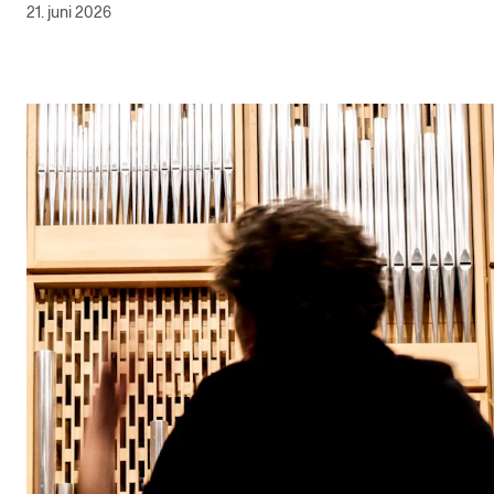
21. juni 2026
Semesterregistrering
STUDENTLIV
Læringsressurser
Si ifra!
Betalte spilleoppdrag
Utveksling og reiser
Velferd og helse
Mangfold og likestilling
AKTUELT
Arrangementer