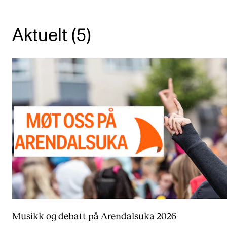
KONSERTER
Aktuelt (5)
Gjennomføre konserter og arrangementer
Plakat, program og markedsføring
Offentlige konserter
Interne konserter og arrangementer
Låne utstyr
PRAKTISK
Canvas
IT og digitale tjenester
Sibelius – Notation Software
Musikk og debatt på Arendalsuka 2026
Rom, bygg, saler og studio