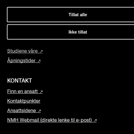
Nyheter for studenter
Biblioteket
Etter noter nyhetsbrev
Fagmiljøsidene
Tillat alle
Forskning og utvikling
Ikke tillat
Konserter
KONTAKTER
Om Musikkhøgskolen
Kontaktpunkt
Studiene våre
Studentutvalet SUT
Åpningstider
Biblioteket
Organisasjon
KONTAKT
Hvem gjør hva i administrasjonen?
Finn en ansatt
Kontaktpunkter
Ansattsidene
NMH Webmail (direkte lenke til e-post)