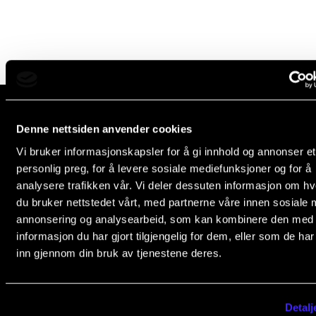
Semesterregistrering
STUDENTLIV
Læringsressurser
Si ifra!
Denne nettsiden anvender cookies
Norges musikk­høgskole
Betalte spilleoppdrag
Vi bruker informasjonskapsler for å gi innhold og annonser et
Slemdalsveien 11
personlig preg, for å levere sosiale mediefunksjoner og for å
Utveksling og reiser
0369 Oslo, Norway
analysere trafikken vår. Vi deler dessuten informasjon om h
Velferd og helse
du bruker nettstedet vårt, med partnerne våre innen sosiale 
+47 23 36 70 00
annonsering og analysearbeid, som kan kombinere den med
Mangfold og likestilling
post@nmh.no
informasjon du har gjort tilgjengelig for dem, eller som de ha
inn gjennom din bruk av tjenestene deres.
AKTUELT
EKSTERNE NETTSIDER
Arrangementer
Forsiden nmh.no
Detalj