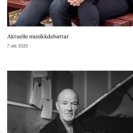
Semesterregistrering
STUDENTLIV
Aktuelle musikkdebattar
Læringsressurser
7. okt. 2025
Si ifra!
Betalte spilleoppdrag
Utveksling og reiser
Velferd og helse
Mangfold og likestilling
AKTUELT
Arrangementer