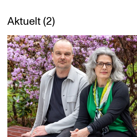
KONSERTER
Aktuelt (2)
Gjennomføre konserter og arrangementer
Plakat, program og markedsføring
Offentlige konserter
Interne konserter og arrangementer
Låne utstyr
PRAKTISK
Canvas
IT og digitale tjenester
Sibelius – Notation Software
Rom, bygg, saler og studio