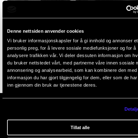
Nyheter for studenter
Etter noter nyhetsbrev
Denne nettsiden anvender cookies
KONTAKTER
Vi bruker informasjonskapsler for å gi innhold og annonser et
Om Spotify og oss
Kontaktpunkt
personlig preg, for å levere sosiale mediefunksjoner og for å
26. aug. 2025
analysere trafikken vår. Vi deler dessuten informasjon om h
Studentutvalet SUT
du bruker nettstedet vårt, med partnerne våre innen sosiale 
Biblioteket
annonsering og analysearbeid, som kan kombinere den med
informasjon du har gjort tilgjengelig for dem, eller som de ha
Organisasjon
inn gjennom din bruk av tjenestene deres.
Hvem gjør hva i administrasjonen?
Detalj
Norges musikk­høgskole
Slemdalsveien 11
Tillat alle
0369 Oslo, Norway