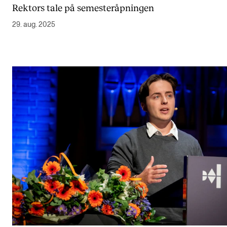
Rektors tale på semesteråpningen
Semesterregistrering
29. aug. 2025
STUDENTLIV
Læringsressurser
Si ifra!
Betalte spilleoppdrag
Utveksling og reiser
Velferd og helse
Mangfold og likestilling
AKTUELT
Arrangementer