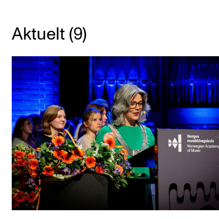
KONSERTER
Aktuelt (9)
Gjennomføre konserter og arrangementer
Plakat, program og markedsføring
Offentlige konserter
Interne konserter og arrangementer
Låne utstyr
PRAKTISK
Canvas
IT og digitale tjenester
Sibelius – Notation Software
Rom, bygg, saler og studio