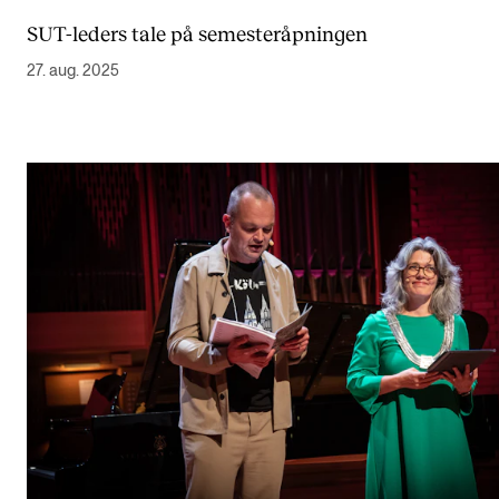
Nyheter for studenter
SUT-leders tale på semesteråpningen
Etter noter nyhetsbrev
27. aug. 2025
KONTAKTER
Kontaktpunkt
Studentutvalet SUT
Biblioteket
Organisasjon
Hvem gjør hva i administrasjonen?