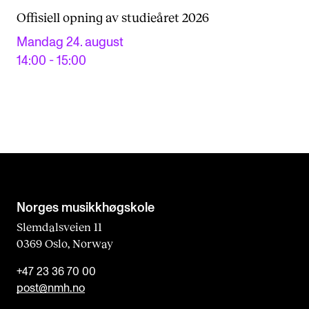
Offisiell opning av studieåret 2026
Mandag 24. august
14:00 - 15:00
Norges musikk­høgskole
Slemdalsveien 11
0369 Oslo, Norway
+47 23 36 70 00
post@nmh.no