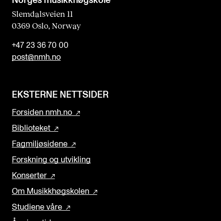
Norges musikk­høgskole
Slemdalsveien 11
0369 Oslo, Norway
+47 23 36 70 00
post@nmh.no
EKSTERNE NETTSIDER
Forsiden nmh.no
Biblioteket
Fagmiljøsidene
Forskning og utvikling
Konserter
Om Musikkhøgskolen
Studiene våre