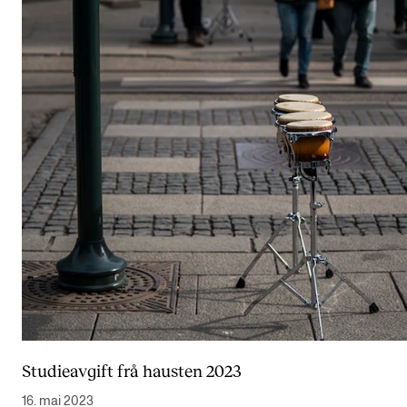
Semesterregistrering
STUDENTLIV
Læringsressurser
Si ifra!
Betalte spilleoppdrag
Utveksling og reiser
Velferd og helse
Mangfold og likestilling
AKTUELT
Studieavgift frå hausten 2023
Arrangementer
16. mai 2023