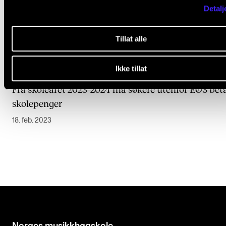
Detalj
Tillat alle
Ikke tillat
Fra skoleåret 2023–2024 må søkere utenfor EØS bet
skolepenger
18. feb. 2023