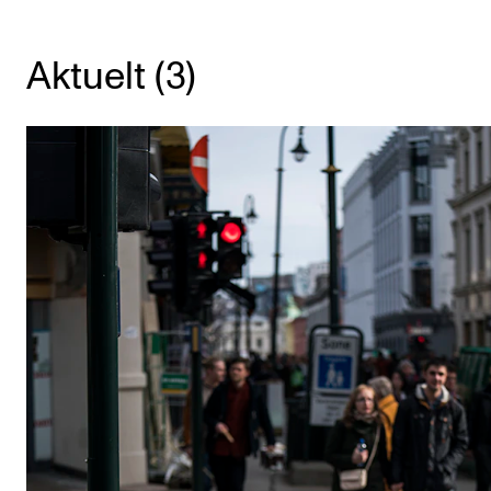
KONSERTER
Aktuelt (3)
Gjennomføre konserter og arrangementer
Plakat, program og markedsføring
Offentlige konserter
Interne konserter og arrangementer
Låne utstyr
PRAKTISK
Canvas
IT og digitale tjenester
Sibelius – Notation Software
Rom, bygg, saler og studio