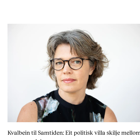
Nyheter for studenter
Etter noter nyhetsbrev
KONTAKTER
Kontaktpunkt
Studentutvalet SUT
Biblioteket
Organisasjon
Hvem gjør hva i administrasjonen?
Kvalbein til Samtiden: Eit politisk villa skilje mello