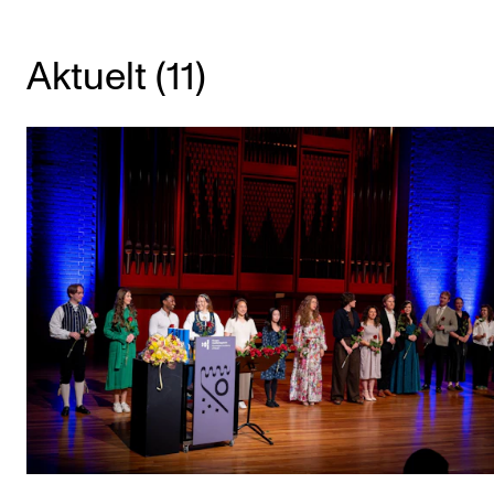
KONSERTER
Aktuelt (11)
Gjennomføre konserter og arrangementer
Plakat, program og markedsføring
Offentlige konserter
Interne konserter og arrangementer
Låne utstyr
PRAKTISK
Canvas
IT og digitale tjenester
Sibelius – Notation Software
Rom, bygg, saler og studio