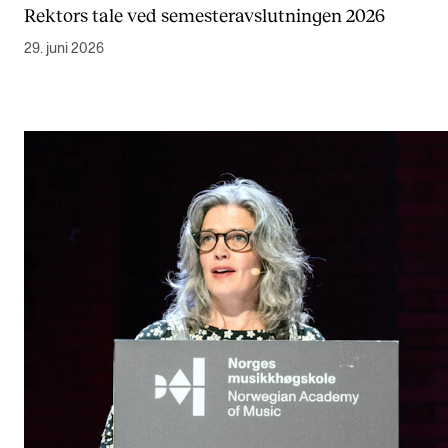
Rektors tale ved semesteravslutningen 2026
Semesterregistrering
29. juni 2026
STUDENTLIV
Læringsressurser
Si ifra!
Betalte spilleoppdrag
Utveksling og reiser
Velferd og helse
Mangfold og likestilling
AKTUELT
Arrangementer