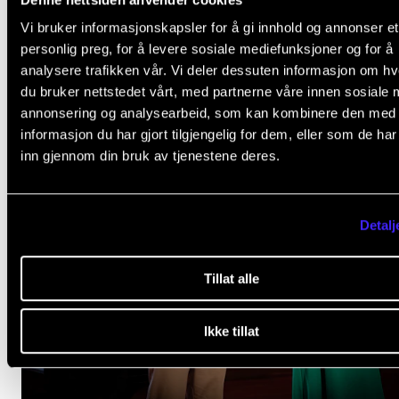
Kva eg har lært av året som studentleiar
Vi bruker informasjonskapsler for å gi innhold og annonser et
20. juni 2025
personlig preg, for å levere sosiale mediefunksjoner og for å
analysere trafikken vår. Vi deler dessuten informasjon om h
du bruker nettstedet vårt, med partnerne våre innen sosiale 
annonsering og analysearbeid, som kan kombinere den med
informasjon du har gjort tilgjengelig for dem, eller som de ha
inn gjennom din bruk av tjenestene deres.
Detalj
Tillat alle
Ikke tillat