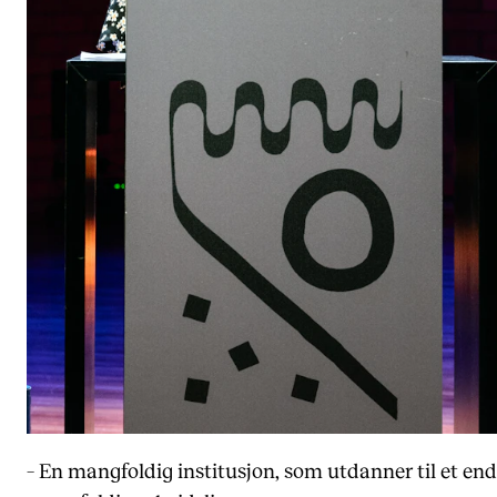
Nyheter for studenter
Etter noter nyhetsbrev
KONTAKTER
Kontaktpunkt
Studentutvalet SUT
Biblioteket
Organisasjon
Hvem gjør hva i administrasjonen?
– En mangfoldig institusjon, som utdanner til et en