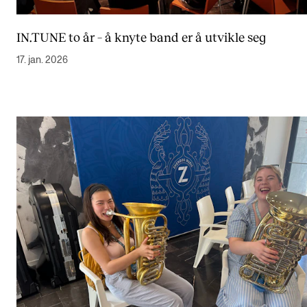
Semesterregistrering
IN.TUNE to år – å knyte band er å utvikle seg
17. jan. 2026
STUDENTLIV
Læringsressurser
Si ifra!
Betalte spilleoppdrag
Utveksling og reiser
Velferd og helse
Mangfold og likestilling
AKTUELT
Arrangementer