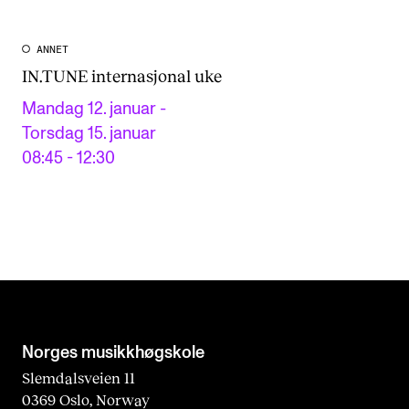
ANNET
IN.TUNE internasjonal uke
Mandag 12. januar -
Torsdag 15. januar
08:45 - 12:30
Norges musikk­høgskole
Slemdalsveien 11
0369 Oslo, Norway