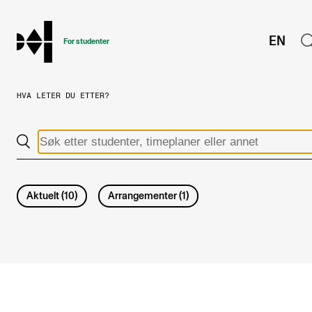
hjem
EN
For studenter
HVA LETER DU ETTER?
STUDIENE
Eksamen, arbeidskrav og vitnemål
Studieplaner og emner
Studiekalender
Aktuelt
(
10
)
Arrangementer
(
1
)
Tilrettelegging og fritak
Timeplaner og undervisning
Valgemner
Lover og regler