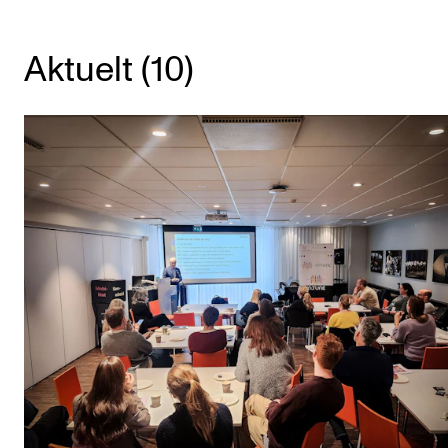
KONSERTER
Aktuelt (10)
Gjennomføre konserter og arrangementer
Plakat, program og markedsføring
Offentlige konserter
Interne konserter og arrangementer
Låne utstyr
PRAKTISK
Canvas
IT og digitale tjenester
Sibelius – Notation Software
Rom, bygg, saler og studio