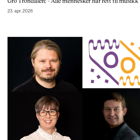
Gro Trondalen: – Alle mennesker har rett til musikk
Semesterregistrering
23. apr. 2026
STUDENTLIV
Læringsressurser
Si ifra!
Betalte spilleoppdrag
Utveksling og reiser
Velferd og helse
Mangfold og likestilling
AKTUELT
Arrangementer