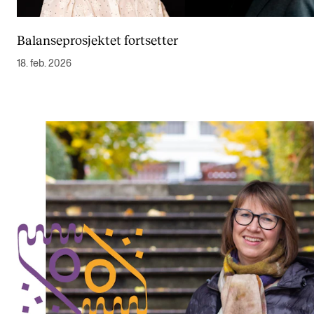
Nyheter for studenter
Etter noter nyhetsbrev
Balanseprosjektet fortsetter
18. feb. 2026
KONTAKTER
Kontaktpunkt
Studentutvalet SUT
Biblioteket
Organisasjon
Hvem gjør hva i administrasjonen?