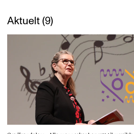
KONSERTER
Aktuelt (9)
Gjennomføre konserter og arrangementer
Plakat, program og markedsføring
Offentlige konserter
Interne konserter og arrangementer
Låne utstyr
PRAKTISK
Canvas
IT og digitale tjenester
Sibelius – Notation Software
Rom, bygg, saler og studio