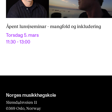
Åpent lunsjseminar – mangfold og inkludering
Torsdag 5. mars
11:30 - 13:00
Norges musikk­høgskole
Slemdalsveien 11
0369 Oslo, Norway