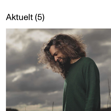
KONSERTER
Aktuelt (5)
Gjennomføre konserter og arrangementer
Plakat, program og markedsføring
Offentlige konserter
Interne konserter og arrangementer
Låne utstyr
PRAKTISK
Canvas
IT og digitale tjenester
Sibelius – Notation Software
Rom, bygg, saler og studio