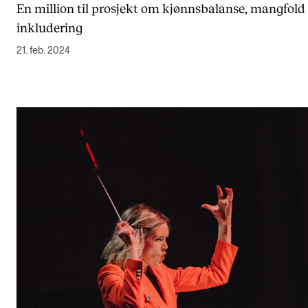
En million til prosjekt om kjønnsbalanse, mangfold
Semesterregistrering
inkludering
21. feb. 2024
STUDENTLIV
Læringsressurser
Si ifra!
Betalte spilleoppdrag
Utveksling og reiser
Velferd og helse
Mangfold og likestilling
AKTUELT
Arrangementer