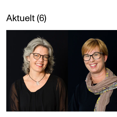
KONSERTER
Aktuelt (6)
Gjennomføre konserter og arrangementer
Plakat, program og markedsføring
Offentlige konserter
Interne konserter og arrangementer
Låne utstyr
PRAKTISK
Canvas
IT og digitale tjenester
Sibelius – Notation Software
Rom, bygg, saler og studio