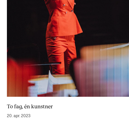
Nyheter for studenter
Etter noter nyhetsbrev
KONTAKTER
Kontaktpunkt
Studentutvalet SUT
Biblioteket
Organisasjon
Hvem gjør hva i administrasjonen?
To fag, én kunstner
20. apr. 2023