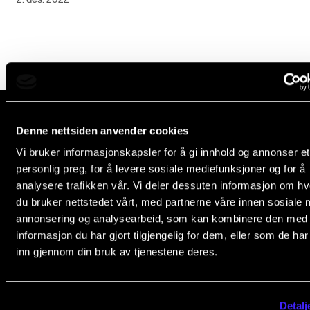
Semesterregistrering
STUDENTLIV
Læringsressurser
Si ifra!
Denne nettsiden anvender cookies
Betalte spilleoppdrag
Norges musikk­høgskole
Vi bruker informasjonskapsler for å gi innhold og annonser et
Slemdalsveien 11
Utveksling og reiser
personlig preg, for å levere sosiale mediefunksjoner og for å
0369 Oslo, Norway
analysere trafikken vår. Vi deler dessuten informasjon om h
Velferd og helse
du bruker nettstedet vårt, med partnerne våre innen sosiale 
+47 23 36 70 00
Mangfold og likestilling
annonsering og analysearbeid, som kan kombinere den med
post@nmh.no
informasjon du har gjort tilgjengelig for dem, eller som de ha
inn gjennom din bruk av tjenestene deres.
AKTUELT
EKSTERNE NETTSIDER
Arrangementer
Forsiden nmh.no
Detalj