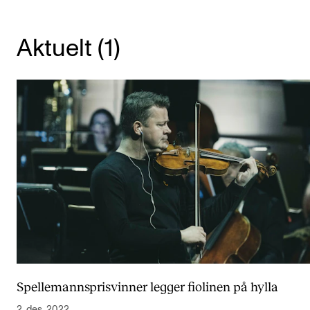
KONSERTER
Aktuelt (1)
Gjennomføre konserter og arrangementer
Plakat, program og markedsføring
Offentlige konserter
Interne konserter og arrangementer
Låne utstyr
PRAKTISK
Canvas
IT og digitale tjenester
Sibelius – Notation Software
Spellemannsprisvinner legger fiolinen på hylla
Rom, bygg, saler og studio
2. des. 2022