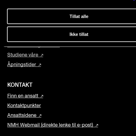
Nyheter for studenter
Biblioteket
Etter noter nyhetsbrev
Fagmiljøsidene
Tillat alle
Forskning og utvikling
Ikke tillat
KONTAKTER
Konserter
Om Musikkhøgskolen
Kontaktpunkt
Studiene våre
Studentutvalet SUT
Åpningstider
Biblioteket
Organisasjon
KONTAKT
Hvem gjør hva i administrasjonen?
Finn en ansatt
Kontaktpunkter
Ansattsidene
NMH Webmail (direkte lenke til e-post)