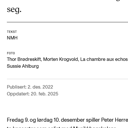
seg.
Semesterregistrering
STUDENTLIV
TEKST
Læringsressurser
NMH
Si ifra!
FOTO
Betalte spilleoppdrag
Thor Brødreskift, Morten Krogvold, La chambre aux echos
Sussie Ahlburg
Utveksling og reiser
Velferd og helse
Publisert: 2. des. 2022
Mangfold og likestilling
Oppdatert: 20. feb. 2025
AKTUELT
Fredag 9. og lørdag 10. desember spiller Peter Herre
Arrangementer