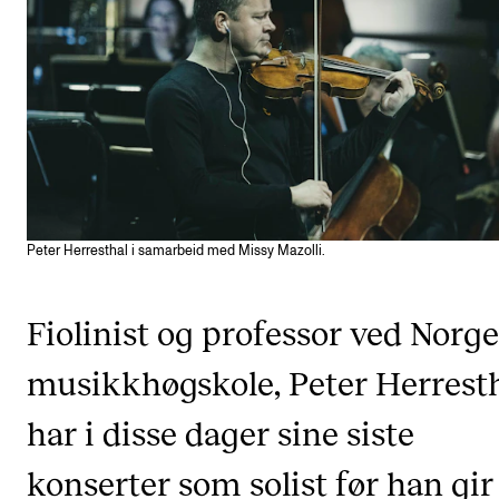
KONSERTER
Gjennomføre konserter og arrangementer
Plakat, program og markedsføring
Offentlige konserter
Interne konserter og arrangementer
Låne utstyr
Peter Herresthal i samarbeid med Missy Mazolli.
Fiolinist og professor ved Norge
PRAKTISK
Canvas
musikkhøgskole, Peter Herresth
IT og digitale tjenester
har i disse dager sine siste
Sibelius – Notation Software
konserter som solist før han gir
Rom, bygg, saler og studio