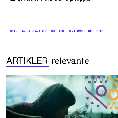
FIOLIN
KAIJA SAARIAHO
NØRGÅRD
SAMTIDSMUSIKK
PRIS
relevante
ARTIKLER