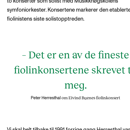
to konserter som solist med Musikkhøgskolens
Nyheter for studenter
symfoniorkester. Konsertene markerer den etablert
Etter noter nyhetsbrev
fiolinistens siste solistopptreden.
KONTAKTER
Kontaktpunkt
– Det er en av de fineste
Studentutvalet SUT
Biblioteket
fiolinkonsertene skrevet t
Organisasjon
meg.
Hvem gjør hva i administrasjonen?
om Eivind Buenes fiolinkonsert
Peter Herresthal
Vi skal helt tilbake til 1991 forrige gang Herresthal var