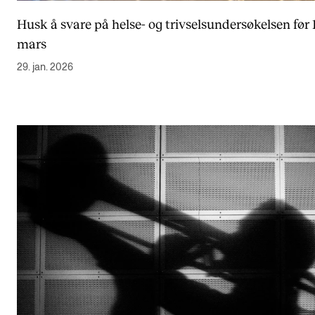
Semesterregistrering
Husk å svare på helse- og trivselsundersøkelsen før 1
mars
STUDENTLIV
29. jan. 2026
Læringsressurser
Si ifra!
Betalte spilleoppdrag
Utveksling og reiser
Velferd og helse
Mangfold og likestilling
AKTUELT
Arrangementer