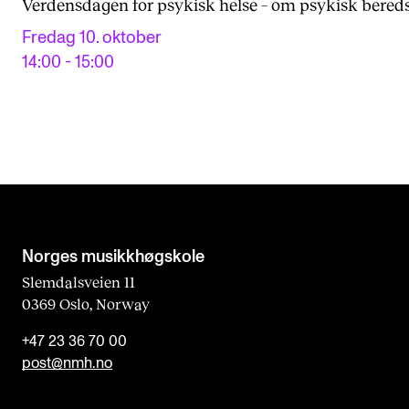
Verdensdagen for psykisk helse – om psykisk bere
Fredag 10. oktober
14:00 - 15:00
Norges musikk­høgskole
Slemdalsveien 11
0369 Oslo, Norway
+47 23 36 70 00
post@nmh.no