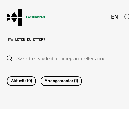
hjem
EN
For studenter
HVA LETER DU ETTER?
STUDIENE
Eksamen, arbeidskrav og vitnemål
Studieplaner og emner
Studiekalender
Aktuelt
(
10
)
Arrangementer
(
1
)
Tilrettelegging og fritak
Timeplaner og undervisning
Valgemner
Lover og regler