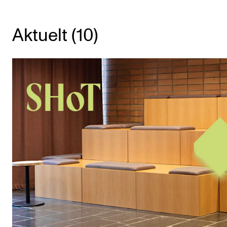
KONSERTER
Aktuelt (10)
Gjennomføre konserter og arrangementer
Plakat, program og markedsføring
Offentlige konserter
Interne konserter og arrangementer
Låne utstyr
PRAKTISK
Canvas
IT og digitale tjenester
Sibelius – Notation Software
Rom, bygg, saler og studio