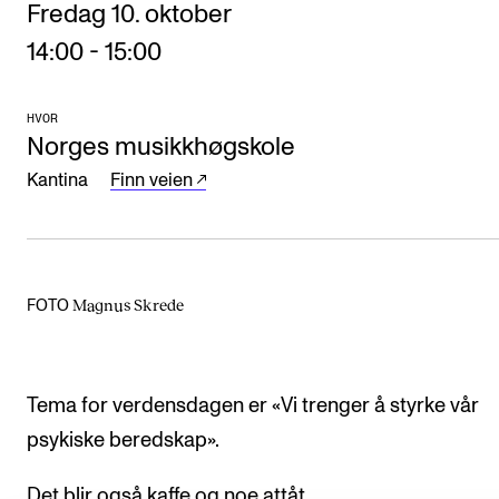
Nyheter for studenter
Fredag 10. oktober
Etter noter nyhetsbrev
14:00
-
15:00
HVOR
KONTAKTER
Norges musikkhøgskole
Kontaktpunkt
Kantina
Finn veien
Studentutvalet SUT
Biblioteket
Organisasjon
Magnus Skrede
FOTO
Hvem gjør hva i administrasjonen?
Tema for verdensdagen er «Vi trenger å styrke vår
psykiske beredskap».
Det blir også kaffe og noe attåt.