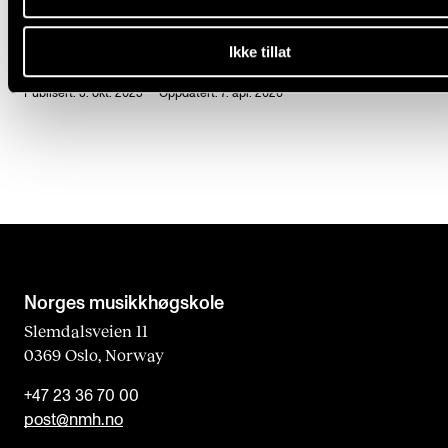
Ikke tillat
Publisert: 3. okt. 2025 — Oppdatert: 7. apr. 2026
Norges musikk­høgskole
Slemdalsveien 11
0369 Oslo, Norway
+47 23 36 70 00
post@nmh.no