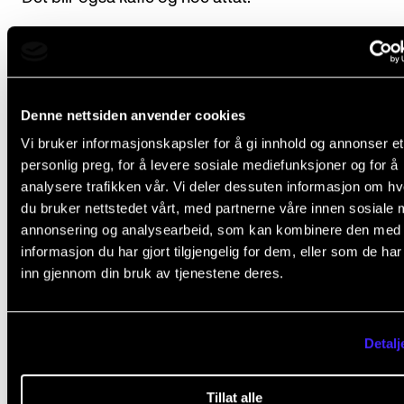
Hjertelig velkommen.
Verdensdagen for psykisk helse 2025
Denne nettsiden anvender cookies
(verdensdagen.no)
Vi bruker informasjonskapsler for å gi innhold og annonser et
personlig preg, for å levere sosiale mediefunksjoner og for å
analysere trafikken vår. Vi deler dessuten informasjon om h
du bruker nettstedet vårt, med partnerne våre innen sosiale 
Les om boka
annonsering og analysearbeid, som kan kombinere den med
informasjon du har gjort tilgjengelig for dem, eller som de ha
inn gjennom din bruk av tjenestene deres.
Liv Glaser: Toner i lys og mørke omtalt i Ballade
Detalj
Tillat alle
MUSIKERHELSE
PSYKISK HELSE
PSYKISK HELSEVERN