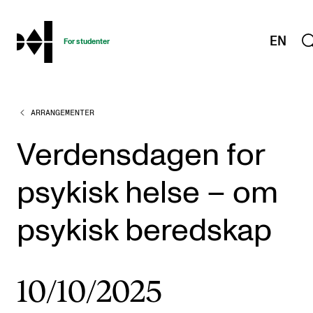
hjem
EN
For studenter
ARRANGEMENTER
STUDIENE
Eksamen, arbeidskrav og vitnemål
Verdensdagen for
Studieplaner og emner
psykisk helse – om
Studiekalender
Tilrettelegging og fritak
psykisk beredskap
Timeplaner og undervisning
Valgemner
10/10/2025
Lover og regler