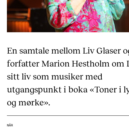
Semesterregistrering
STUDENTLIV
Læringsressurser
En samtale mellom Liv Glaser o
Si ifra!
Betalte spilleoppdrag
forfatter Marion Hestholm om 
Utveksling og reiser
sitt liv som musiker med
Velferd og helse
utgangspunkt i boka «Toner i l
Mangfold og likestilling
og mørke».
AKTUELT
Arrangementer
NÅR