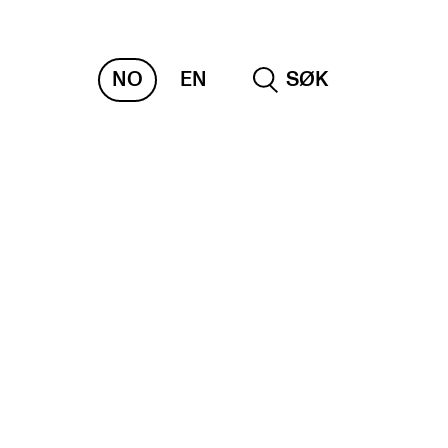
NO
EN
SØK
RAKTISK
nvas
og digitale tjenester
belius – Notation Software
m, bygg, saler og studio
mesterregistrering