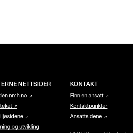
TERNE NETTSIDER
KONTAKT
den nmh.no
Finn en ansatt
oteket
Kontaktpunkter
ljøsidene
Ansattsidene
ning og utvikling