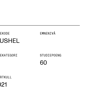
EKODE
EMNENIVÅ
ONTAKTER
USHEL
ntaktpunkt
EKATEGORI
STUDIEPOENG
udentutvalet SUT
60
lioteket
ganisasjon
RTKULL
021
em gjør hva i administrasjonen?