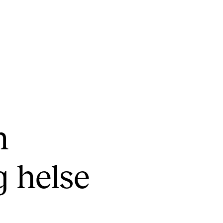
KONSERTER
P
m
Gjennomføre konserter og arrangementer
Ca
Plakat, program og markedsføring
IT 
g helse
Offentlige konserter
Si
Interne konserter og arrangementer
Ro
Låne utstyr
Se