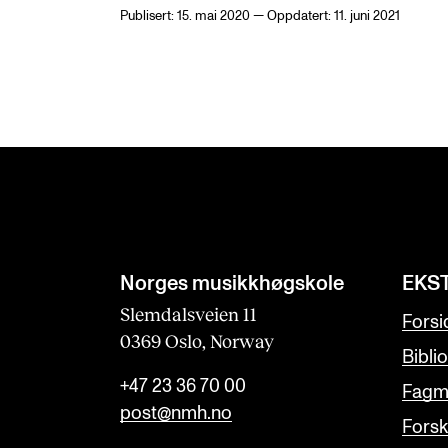
Publisert: 15. mai 2020 — Oppdatert: 11. juni 2021
Norges musikk­høgskole
EKS
Slemdalsveien 11
Forsi
0369 Oslo, Norway
Bibli
+47 23 36 70 00
Fagmi
post@nmh.no
Forsk