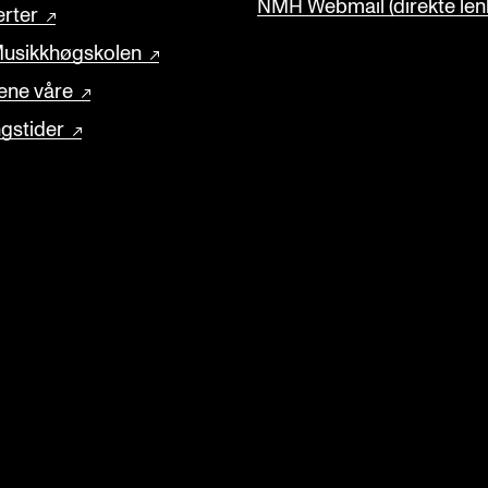
NMH Webmail (direkte lenk
rter
usikkhøgskolen
ene våre
gstider