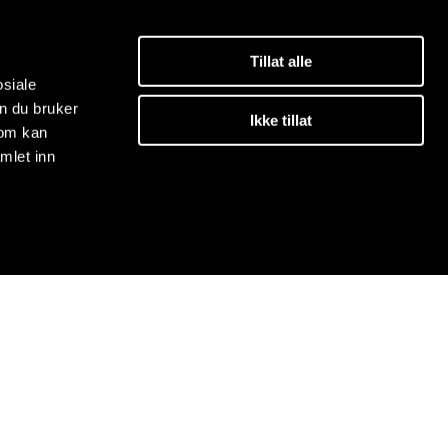
Tillat alle
osiale
n du bruker
Ikke tillat
som kan
mlet inn