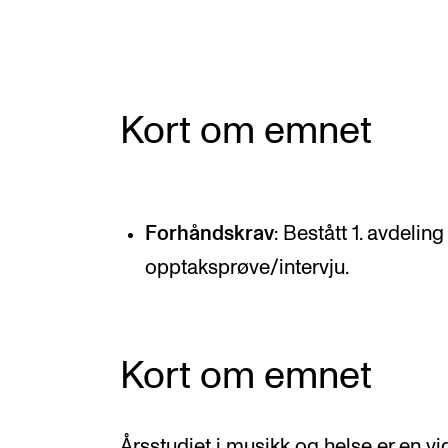
Valgemner
Lover og regler
Kort om emnet
STUDENTLIV
Læringsressurser
Forhåndskrav
: Bestått 1. avdeli
Si ifra!
opptaksprøve/intervju.
Betalte spilleoppdrag
Utveksling og reiser
Velferd og helse
Kort om emnet
Mangfold og likestilling
Årsstudiet i musikk og helse er en vi