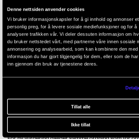
Denne nettsiden anvender cookies
Vi bruker informasjonskapsler for å gi innhold og annonser et
Avsluttende vurdering
personlig preg, for å levere sosiale mediefunksjoner og for å
analysere trafikken vår. Vi deler dessuten informasjon om h
du bruker nettstedet vårt, med partnerne våre innen sosiale 
Alle arbeidskrav i emnet må være godkjent for at
annonsering og analysearbeid, som kan kombinere den med
informasjon du har gjort tilgjengelig for dem, eller som de ha
studenten skal få avsluttende vurdering.
inn gjennom din bruk av tjenestene deres.
Studenten vurderes i forhold til emnets læringsmål.
Avsluttende vurdering uttrykkes med bestått/ ikke b
Detalj
og fastsettes av faglærer(e) på grunnlag av en indivi
vurdering av studentens faglige nivå gjennom arbei
Tillat alle
med emnet.
Ikke tillat
Ny vurdering
For ny vurdering gjelder samme ordning som for or