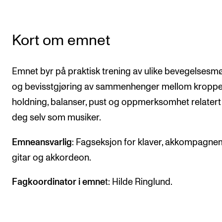
Semesterregistrering
Kort om emnet
STUDENTLIV
Læringsressurser
Emnet byr på praktisk trening av ulike bevegelsesm
Si ifra!
og bevisstgjøring av sammenhenger mellom kropp
Betalte spilleoppdrag
holdning, balanser, pust og oppmerksomhet relatert t
deg selv som musiker.
Utveksling og reiser
Velferd og helse
Emneansvarlig
: Fagseksjon for klaver, akkompagne
Mangfold og likestilling
gitar og akkordeon.
Fagkoordinator i emne
t: Hilde Ringlund.
AKTUELT
Arrangementer