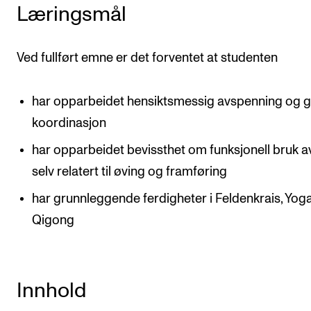
Nyheter for studenter
Læringsmål
Etter noter nyhetsbrev
Ved fullført emne er det forventet at studenten
KONTAKTER
har opparbeidet hensiktsmessig avspenning og 
Kontaktpunkt
koordinasjon
Studentutvalet SUT
har opparbeidet bevissthet om funksjonell bruk a
Biblioteket
selv relatert til øving og framføring
Organisasjon
har grunnleggende ferdigheter i Feldenkrais, Yog
Hvem gjør hva i administrasjonen?
Qigong
Innhold