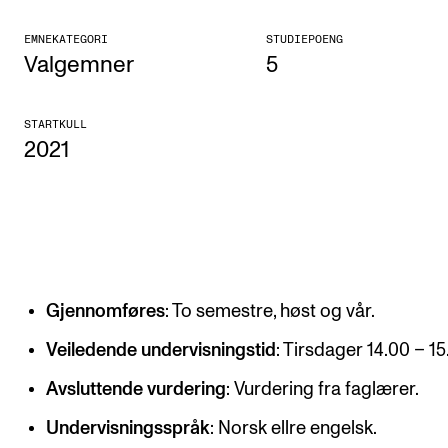
KONSERTER
EMNEKATEGORI
STUDIEPOENG
Valgemner
5
Gjennomføre konserter og arrangementer
Plakat, program og markedsføring
STARTKULL
2021
Offentlige konserter
Interne konserter og arrangementer
Låne utstyr
PRAKTISK
Gjennomføres
: To semestre, høst og vår.
Canvas
Veiledende undervisningstid
: Tirsdager 14.00 – 15
IT og digitale tjenester
Avsluttende vurdering
: Vurdering fra faglærer.
Sibelius – Notation Software
Undervisningsspråk
: Norsk ellre engelsk.
Rom, bygg, saler og studio