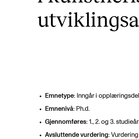
Valgemner
utvik­lings­
Lover og regler
STUDENTLIV
Læringsressurser
Si ifra!
Betalte spilleoppdrag
Emnetype
: Inngår i opplæringsde
Utveksling og reiser
Emnenivå
: Ph.d.
Velferd og helse
Gjennomføres
: 1., 2. og 3. studieår
Mangfold og likestilling
Avsluttende vurdering
: Vurderin