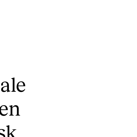
KONSERTER
P
a­le
Gjennomføre konserter og arrangementer
Ca
Plakat, program og markedsføring
IT 
len
Offentlige konserter
Si
Interne konserter og arrangementer
Ro
isk
Låne utstyr
Se