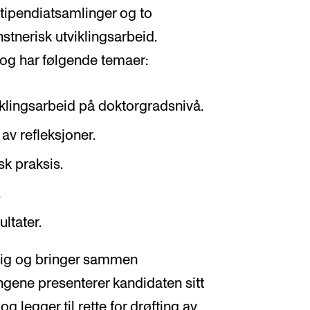
stipendiatsamlinger og to
stnerisk utviklingsarbeid.
 og har følgende temaer:
viklingsarbeid på doktorgradsnivå.
av refleksjoner.
sk praksis.
.
ltater.
lig og bringer sammen
lingene presenterer kandidaten sitt
g legger til rette for drøfting av