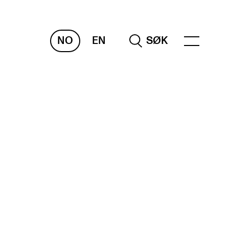
NO
EN
SØK
RAKTISK
nvas
og digitale tjenester
belius – Notation Software
m, bygg, saler og studio
mesterregistrering