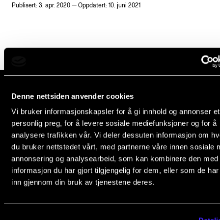
Publisert: 3. apr. 2020 — Oppdatert: 10. juni 2021
Semesterregistrering
STUDENTLIV
Læringsressurser
Si ifra!
Denne nettsiden anvender cookies
Betalte spilleoppdrag
Norges musikk­høgskole
Vi bruker informasjonskapsler for å gi innhold og annonser et
Utveksling og reiser
Slemdalsveien 11
personlig preg, for å levere sosiale mediefunksjoner og for å
0369 Oslo, Norway
analysere trafikken vår. Vi deler dessuten informasjon om h
Velferd og helse
du bruker nettstedet vårt, med partnerne våre innen sosiale 
Mangfold og likestilling
+47 23 36 70 00
annonsering og analysearbeid, som kan kombinere den med
post@nmh.no
informasjon du har gjort tilgjengelig for dem, eller som de ha
inn gjennom din bruk av tjenestene deres.
AKTUELT
EKSTERNE NETTSIDER
Arrangementer