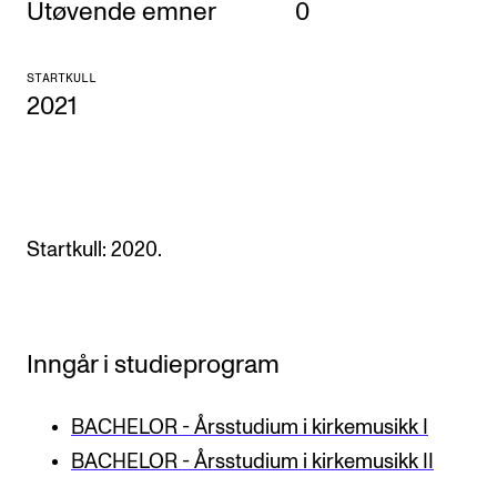
Utøvende emner
0
KONSERTER
STARTKULL
Gjennomføre konserter og arrangementer
2021
Plakat, program og markedsføring
Offentlige konserter
Interne konserter og arrangementer
Låne utstyr
Startkull: 2020.
PRAKTISK
Inngår i studieprogram
Canvas
IT og digitale tjenester
BACHELOR - Årsstudium i kirkemusikk I
Sibelius – Notation Software
BACHELOR - Årsstudium i kirkemusikk II
Rom, bygg, saler og studio