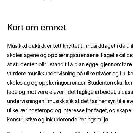
Semesterregistrering
Kort om emnet
STUDENTLIV
Læringsressurser
Musikkdidaktikk er tett knyttet til musikkfaget i de uli
Si ifra!
skoleslagene og opplæringsarenaene. Faget skal bidr
Betalte spilleoppdrag
at studenten blir i stand til å planlegge, gjennomføre
Utveksling og reiser
vurdere musikkundervisning på ulike nivåer og i ulik
Velferd og helse
skoleslag og opplæringsarenaer. Studenten skal lær
lede og motivere elever i det faglige arbeidet, tilpas
Mangfold og likestilling
undervisningen i musikk slik at det tas hensyn til ele
ulike læringstempo og interesse for faget, og skape
AKTUELT
konstruktive og inkluderende læringsmiljø.
Arrangementer