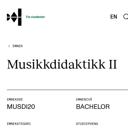
hjem
EN
For studenter
EMNER
STUDIENE
Eksamen, arbeidskrav og vitnemål
Musikk­di­dak­tikk II
Studieplaner og emner
Studiekalender
Tilrettelegging og fritak
Timeplaner og undervisning
EMNEKODE
EMNENIVÅ
MUSDI20
BACHELOR
Valgemner
Lover og regler
EMNEKATEGORI
STUDIEPOENG