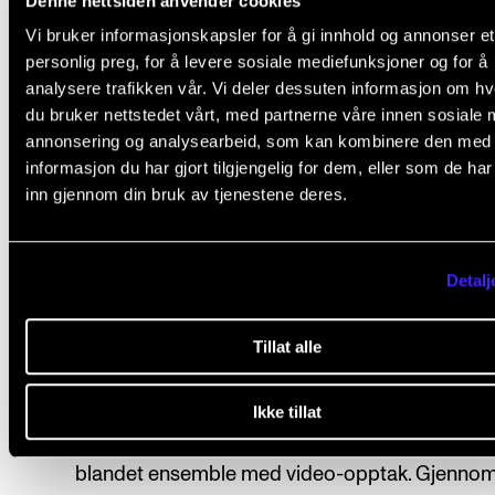
Denne nettsiden anvender cookies
oppgitt fagtekst. To og to studenter leser
Vi bruker informasjonskapsler for å gi innhold og annonser et
hverandres sammendrag og gir tilbakemelding
personlig preg, for å levere sosiale mediefunksjoner og for å
analysere trafikken vår. Vi deler dessuten informasjon om h
fra gitte kriterier.
du bruker nettstedet vårt, med partnerne våre innen sosiale 
Studenten skal forberede og lede to
annonsering og analysearbeid, som kan kombinere den med
informasjon du har gjort tilgjengelig for dem, eller som de ha
musikkaktiviteter med klassen. Disse skal
inn gjennom din bruk av tjenestene deres.
dokumenteres med bekrivelse av aktiviteten o
notasjon av musikalske elementer.
Detalj
Studenten skal holde ett muntlig/praktisk fre
over oppgitt tema.
Tillat alle
Studenten skal utarbeide en prosjektbeskrivels
praksis i blandede ensembler.
Ikke tillat
Studenten skal dokumentere en praksissituasjo
blandet ensemble med video-opptak. Gjennom 