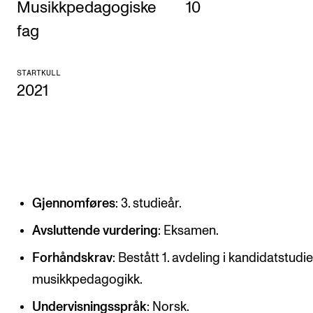
Musikkpedagogiske
10
KONSERTER
fag
Gjennomføre konserter og arrangementer
STARTKULL
Plakat, program og markedsføring
2021
Offentlige konserter
Interne konserter og arrangementer
Låne utstyr
Gjennomføres
: 3. studieår.
PRAKTISK
Canvas
Avsluttende vurdering
: Eksamen.
IT og digitale tjenester
Forhåndskrav
: Bestått 1. avdeling i kandidatstudiet
musikkpedagogikk.
Sibelius – Notation Software
Rom, bygg, saler og studio
Undervisningsspråk
: Norsk.