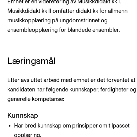
Emnet er en videreføring av Musikkdidaktikk I.
Nyheter for studenter
Musikkdidaktikk II omfatter didaktikk for allmenn
Etter noter nyhetsbrev
musikkopplæring på ungdomstrinnet og
ensembleopplæring for blandede ensembler.
KONTAKTER
Kontaktpunkt
Studentutvalet SUT
Læringsmål
Biblioteket
Organisasjon
Etter avsluttet arbeid med emnet er det forventet at
kandidaten har følgende kunnskaper, ferdigheter og
Hvem gjør hva i administrasjonen?
generelle kompetanse:
Kunnskap
Har bred kunnskap om prinsipper om tilpasset
opplæring.