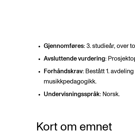
Valgemner
Lover og regler
Gjennomføres
: 3. studieår, over 
STUDENTLIV
Avsluttende vurdering
: Prosjekt
Læringsressurser
Forhåndskrav
: Bestått 1. avdeling
Si ifra!
musikkpedagogikk.
Betalte spilleoppdrag
Undervisningsspråk
: Norsk.
Utveksling og reiser
Velferd og helse
Mangfold og likestilling
Kort om emnet