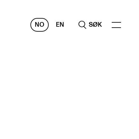
NO
EN
SØK
RAKTISK
nvas
og digitale tjenester
belius – Notation Software
m, bygg, saler og studio
mesterregistrering