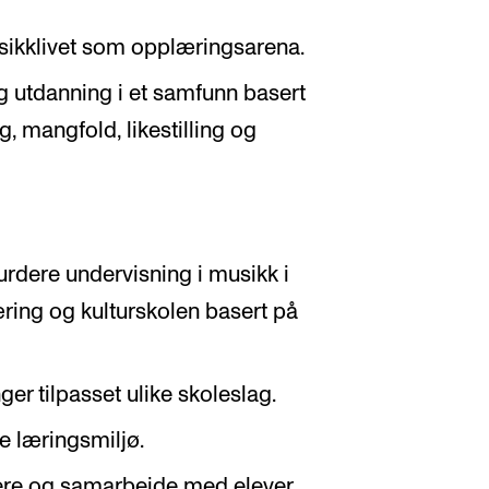
usikklivet som opplæringsarena.
 utdanning i et samfunn basert
g, mangfold, likestilling og
rdere undervisning i musikk i
ing og kulturskolen basert på
ger tilpasset ulike skoleslag.
e læringsmiljø.
re og samarbeide med elever,