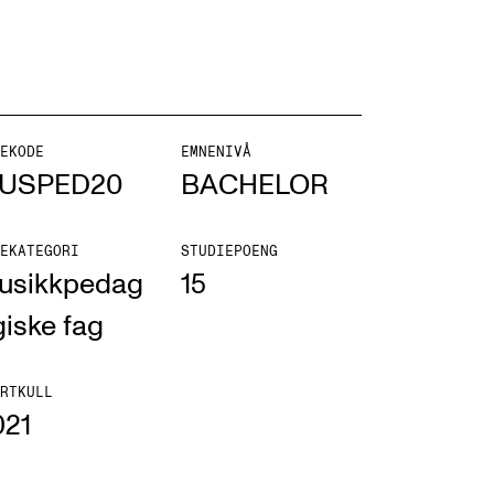
EKODE
EMNENIVÅ
ONTAKTER
USPED20
BACHELOR
ntaktpunkt
EKATEGORI
STUDIEPOENG
udentutvalet SUT
usikkpedag
15
lioteket
iske fag
ganisasjon
em gjør hva i administrasjonen?
RTKULL
021