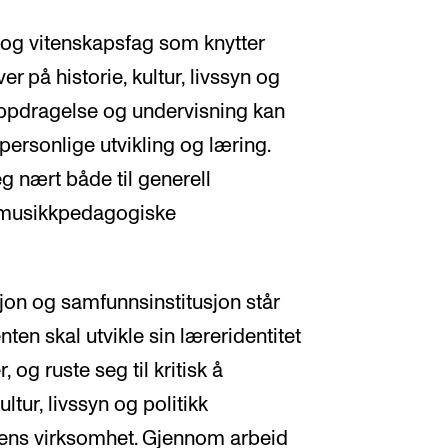
 og vitenskapsfag som knytter
 på historie, kultur, livssyn og
oppdragelse og undervisning kan
 personlige utvikling og læring.
 nært både til generell
e musikkpedagogiske
n og samfunnsinstitusjon står
ten skal utvikle sin læreridentitet
 og ruste seg til kritisk å
ltur, livssyn og politikk
olens virksomhet. Gjennom arbeid