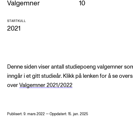
Valgemner
10
KONSERTER
STARTKULL
Gjennomføre konserter og arrangementer
2021
Plakat, program og markedsføring
Offentlige konserter
Interne konserter og arrangementer
Låne utstyr
Denne siden viser antall studiepoeng valgemner so
inngår i et gitt studieår. Klikk på lenken for å se overs
over
Valgemner 2021/2022
PRAKTISK
Canvas
IT og digitale tjenester
Publisert: 9. mars 2022 — Oppdatert: 15. jan. 2025
Sibelius – Notation Software
Rom, bygg, saler og studio