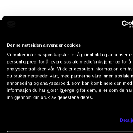
Semesterregistrering
STUDENTLIV
Læringsressurser
Norges musikk­høgskole
Denne nettsiden anvender cookies
Si ifra!
Slemdalsveien 11
Vi bruker informasjonskapsler for å gi innhold og annonser et
0369 Oslo, Norway
Betalte spilleoppdrag
personlig preg, for å levere sosiale mediefunksjoner og for å
analysere trafikken vår. Vi deler dessuten informasjon om h
+47 23 36 70 00
Utveksling og reiser
du bruker nettstedet vårt, med partnerne våre innen sosiale 
post@nmh.no
Velferd og helse
annonsering og analysearbeid, som kan kombinere den med
informasjon du har gjort tilgjengelig for dem, eller som de ha
Mangfold og likestilling
inn gjennom din bruk av tjenestene deres.
EKSTERNE NETTSIDER
Forsiden nmh.no
AKTUELT
Detalj
Biblioteket
Arrangementer
Fagmiljøsidene