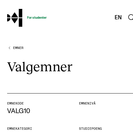
hjem
EN
For studenter
EMNER
STUDIENE
Eksamen, arbeidskrav og vitnemål
Valg­em­ner
Studieplaner og emner
Studiekalender
Tilrettelegging og fritak
Timeplaner og undervisning
EMNEKODE
EMNENIVÅ
VALG10
Valgemner
Lover og regler
EMNEKATEGORI
STUDIEPOENG