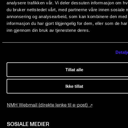
analysere trafikken vår. Vi deler dessuten informasjon om h
Fagmiljøsidene
Semesterregistrering
du bruker nettstedet vårt, med partnerne våre innen sosiale 
Forskning og utvikling
annonsering og analysearbeid, som kan kombinere den med
Konserter
informasjon du har gjort tilgjengelig for dem, eller som de ha
STUDENTLIV
inn gjennom din bruk av tjenestene deres.
Om Musikkhøgskolen
Læringsressurser
Studiene våre
Si ifra!
Åpningstider
Detalj
Betalte spilleoppdrag
KONTAKT
Utveksling og reiser
Tillat alle
Finn en ansatt
Velferd og helse
Ikke tillat
Kontaktpunkter
Mangfold og likestilling
Ansattsidene
NMH Webmail (direkte lenke til e-post)
AKTUELT
Arrangementer
SOSIALE MEDIER