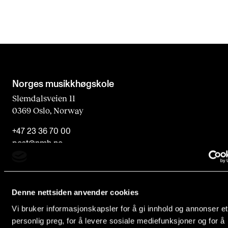
KONSERTER
Gjennomføre konserter og arrangementer
Plakat, program og markedsføring
Offentlige konserter
Norges musikk­høgskole
Interne konserter og arrangementer
Slemdalsveien 11
0369 Oslo, Norway
Låne utstyr
+47 23 36 70 00
post@nmh.no
PRAKTISK
Canvas
EKSTERNE NETTSIDER
IT og digitale tjenester
Denne nettsiden anvender cookies
Forsiden nmh.no
Sibelius – Notation Software
Vi bruker informasjonskapsler for å gi innhold og annonser et
Biblioteket
personlig preg, for å levere sosiale mediefunksjoner og for å
Rom, bygg, saler og studio