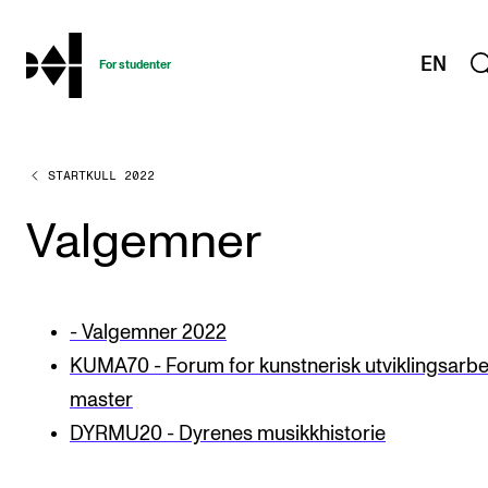
hjem
EN
For studenter
STARTKULL 2022
STUDIENE
Eksamen, arbeidskrav og vitnemål
Valgemner
Studieplaner og emner
Studiekalender
- Valgemner 2022
Tilrettelegging og fritak
KUMA70 - Forum for kunstnerisk utviklingsarbe
Timeplaner og undervisning
master
Valgemner
DYRMU20 - Dyrenes musikkhistorie
Lover og regler