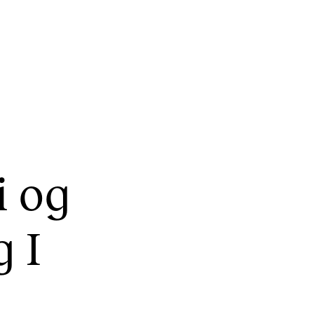
KONSERTER
P
i og
Gjennomføre konserter og arrangementer
Ca
Plakat, program og markedsføring
IT 
g I
Offentlige konserter
Si
Interne konserter og arrangementer
Ro
Låne utstyr
Se