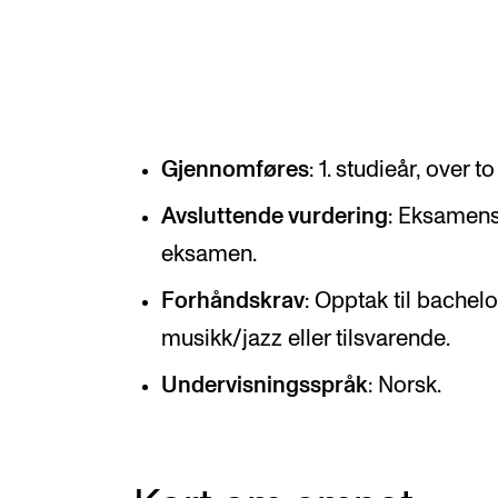
Valgemner
Lover og regler
Gjennomføres
: 1. studieår, over 
STUDENTLIV
Avsluttende vurdering
: Eksamens
Læringsressurser
eksamen.
Si ifra!
Forhåndskrav
: Opptak til bachelo
Betalte spilleoppdrag
musikk/jazz eller tilsvarende.
Utveksling og reiser
Undervisningsspråk
: Norsk.
Velferd og helse
Mangfold og likestilling