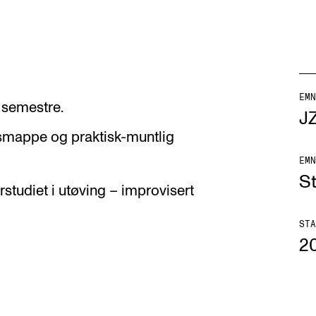
EMN
to semestre.
AKTUELT
K
J
mappe og praktisk-muntlig
Arrangementer
Ko
EMN
Nyheter for studenter
St
S
rstudiet i utøving – improvisert
Etter noter nyhetsbrev
Bib
Or
STA
2
Hv