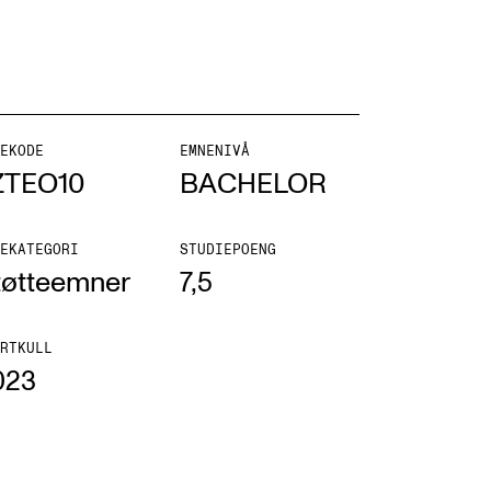
EKODE
EMNENIVÅ
ONTAKTER
ZTEO10
BACHELOR
ntaktpunkt
EKATEGORI
STUDIEPOENG
udentutvalet SUT
tøtteemner
7,5
lioteket
ganisasjon
RTKULL
023
em gjør hva i administrasjonen?