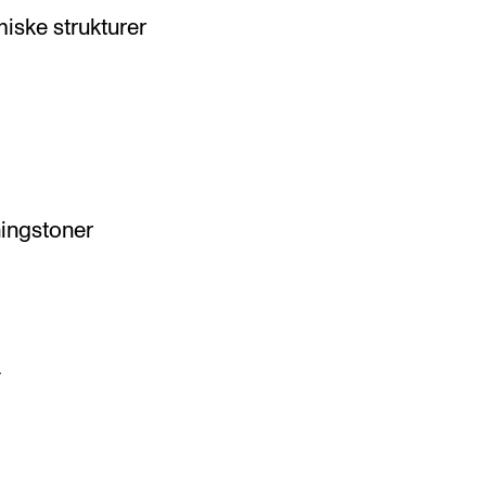
miske strukturer
ingstoner
a