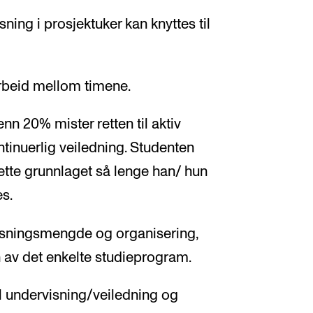
ning i prosjektuker kan knyttes til
 arbeid mellom timene.
nn 20% mister retten til aktiv
ntinuerlig veiledning. Studenten
ette grunnlaget så lenge han/ hun
es.
visningsmengde og organisering,
n av det enkelte studieprogram.
l undervisning/veiledning og