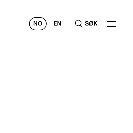
NO
EN
SØK
RAKTISK
nvas
og digitale tjenester
belius – Notation Software
m, bygg, saler og studio
mesterregistrering