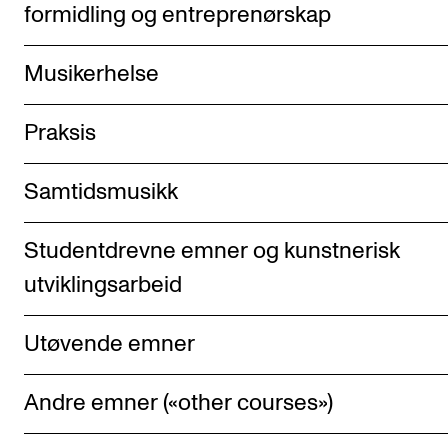
Nyheter for studenter
formidling og entreprenørskap
Etter noter nyhetsbrev
Musikerhelse
KONTAKTER
Praksis
Kontaktpunkt
Studentutvalet SUT
Samtidsmusikk
Biblioteket
Studentdrevne emner og kunstnerisk
Organisasjon
utviklingsarbeid
Hvem gjør hva i administrasjonen?
Utøvende emner
Andre emner («other courses»)