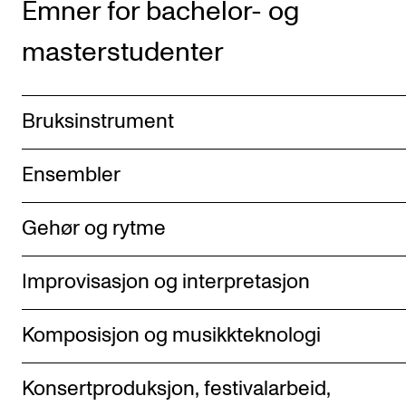
Emner for bachelor- og
Semesterregistrering
masterstudenter
STUDENTLIV
Bruksinstrument
Læringsressurser
Si ifra!
Ensembler
Betalte spilleoppdrag
Utveksling og reiser
Gehør og rytme
Velferd og helse
Improvisasjon og interpretasjon
Mangfold og likestilling
Komposisjon og musikkteknologi
AKTUELT
Arrangementer
Konsertproduksjon, festivalarbeid,