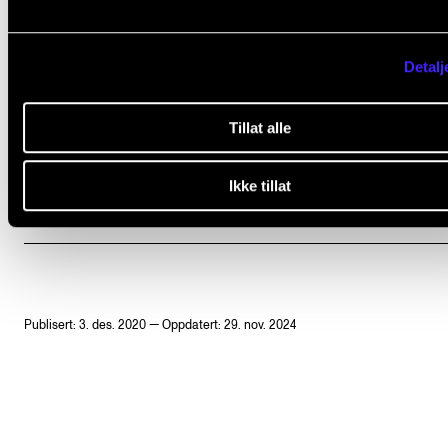
Ledelse – dirigering
Musikkpedagogikk og terapi
Detalj
Komposisjon, musikkteknologi og
Tillat alle
musikkteori
Ikke tillat
Kirkemusikk
Publisert: 3. des. 2020 — Oppdatert: 29. nov. 2024