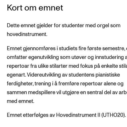
Kort om emnet
Semesterregistrering
Dette emnet gjelder for studenter med orgel som
STUDENTLIV
hovedinstrument.
Læringsressurser
Si ifra!
Emnet gjennomføres i studiets fire første semestre,
omfatter egenutvikling som utøver og innstudering a
Betalte spilleoppdrag
repertoar fra ulike stilarter med fokus på enkelte stil
Utveksling og reiser
egenart. Videreutvikling av studentens pianistiske
Velferd og helse
ferdigheter, trening i å fremføre repertoar alene og
Mangfold og likestilling
sammen medspillere vil utgjøre en sentral del av arb
med emnet.
AKTUELT
Emnet etterfølges av Hovedinstrument II (UTHO20).
Arrangementer