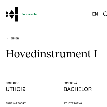
hjem
EN
For studenter
EMNER
STUDIENE
Eksamen, arbeidskrav og vitnemål
Hoved­in­stru­ment I
Studieplaner og emner
Studiekalender
Tilrettelegging og fritak
Timeplaner og undervisning
EMNEKODE
EMNENIVÅ
UTHO19
BACHELOR
Valgemner
Lover og regler
EMNEKATEGORI
STUDIEPOENG