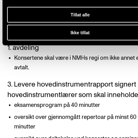
Det forventes aktiv deltagelse.
Tillat alle
Protokoll føres av koordinator/faglærer.
Ikke tillat
2. Obligatorisk deltagelse på minst én kons
1. avdeling
Konsertene skal være i NMHs regi om ikke annet 
avtalt.
3. Levere hovedinstrumentrapport signert
hovedinstrumentlærer som skal innehold
eksamensprogram på 40 minutter
oversikt over gjennomgått repertoar på minst 60
minutter