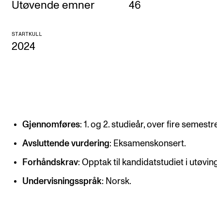
Utøvende emner
46
KONSERTER
STARTKULL
Gjennomføre konserter og arrangementer
2024
Plakat, program og markedsføring
Offentlige konserter
Interne konserter og arrangementer
Låne utstyr
Gjennomføres
: 1. og 2. studieår, over fire semestr
PRAKTISK
Avsluttende vurdering
: Eksamenskonsert.
Canvas
Forhåndskrav
: Opptak til kandidatstudiet i utøvin
IT og digitale tjenester
Undervisningsspråk
: Norsk.
Sibelius – Notation Software
Rom, bygg, saler og studio