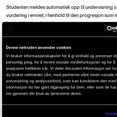
Studenten meldes automatisk opp til undervisning 
vurdering i emnet, i henhold til den progresjon som 
fastsatt i utdanningsplanen.
For oversikt over forventet studieprogresjon og
veiledende undervisningsmengde og organisering, 
Denne nettsiden anvender cookies
”Organisering” under beskrivelsen av det enkelte
Vi bruker informasjonskapsler for å gi innhold og annonser et
studieprogram.
personlig preg, for å levere sosiale mediefunksjoner og for å
analysere trafikken vår. Vi deler dessuten informasjon om h
du bruker nettstedet vårt, med partnerne våre innen sosiale 
annonsering og analysearbeid, som kan kombinere den med
Arbeidskrav
informasjon du har gjort tilgjengelig for dem, eller som de ha
inn gjennom din bruk av tjenestene deres.
1. Obligatorisk deltagelse på forum og
interpretasjon
Detalj