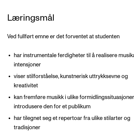
Nyheter for studenter
Etter noter nyhetsbrev
Læringsmål
KONTAKTER
Ved fullført emne er det forventet at studenten
Kontaktpunkt
har instrumentale ferdigheter til å realisere musik
Studentutvalet SUT
intensjoner
Biblioteket
viser stilforståelse, kunstnerisk uttrykksevne og
Organisasjon
kreativitet
Hvem gjør hva i administrasjonen?
kan fremføre musikk i ulike formidlingssituasjoner
introdusere den for et publikum
har tilegnet seg et repertoar fra ulike stilarter og
tradisjoner